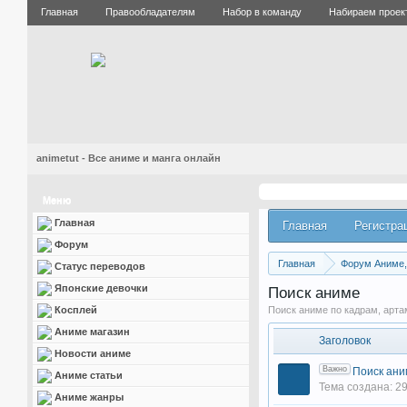
Главная
Правообладателям
Набор в команду
Набираем проек
animetut - Все аниме и манга онлайн
Меню
Главная
Главная
Регистра
Форум
Главная
Форум Аниме, 
Статус переводов
Японские девочки
Поиск аниме
Косплей
Поиск аниме по кадрам, арта
Аниме магазин
Заголовок
Новости аниме
Важно
Поиск ани
Аниме статьи
Тема создана: 29
Аниме жанры