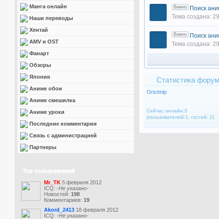
Манга онлайн
Важно
Поиск ани
Тема создана: 29
Наши переводы
Хентай
Важно
Поиск ани
AMV и OST
Тема создана: 29
Фанарт
Обзоры
Япония
Статистика фору
Аниме обои
Orictmip
Аниме смешилка
Сейчас онлайн:3
Аниме уроки
(пользователей:1, гостей: 2)
Последние комментарии
Связь с администрацией
Партнеры
Top пользователей
Mr_TK
5 февраля 2012
ICQ:
-Не указано-
Новостей:
198
Комментариев:
19
Akord_2413
18 февраля 2012
ICQ:
-Не указано-