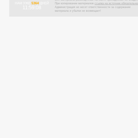
НАМ УЖЕ
5364
ДНЕЙ
При копировании материалов
ссылка на источник обязательна
11:59:09
Администрация не несет ответственности за содержание
материала и убытки не возмещает!