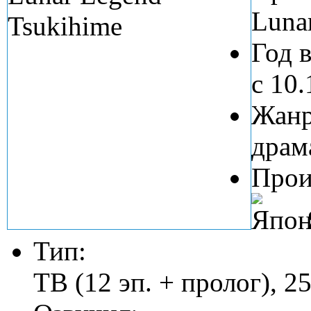
Luna
Год 
c 10
Жанр
драм
Прои
Тип:
ТВ (12 эп. + пролог), 2