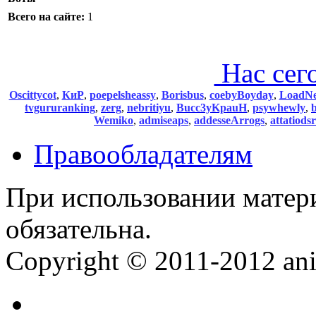
Всего на сайте:
1
Нас сег
Oscittycot
,
КиР
,
poepelsheassy
,
Borisbus
,
coebyBoyday
,
LoadNe
tvgururanking
,
zerg
,
nebritiyu
,
Bucc3yKpauH
,
psywhewly
,
Wemiko
,
admiseaps
,
addesseArrogs
,
attatiods
Правообладателям
При использовании матер
обязательна.
Copyright © 2011-2012 anim