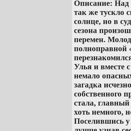
Описание:
Над 
так же тускло 
солнце, но в су
сезона произо
перемен. Молод
полноправной 
перезнакомился
Улья и вместе 
немало опасны
загадка исчезн
собственного п
стала, главный 
хоть немного, 
Поселившись у
лучше узнав се