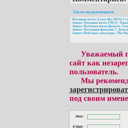
Так же мы рекомендуем
Пчелиная почта | Letter Bee (RUS) 2 с
Аниме: Пчелиная почта [ТВ-1] / Tegam
Аниме: Почтовая пчела (фильм) / Lette
Аниме: Последняя фантазия 7: Дети при
Аниме: Небесные скитальцы / The Sky
Уважаемый п
сайт как незар
пользователь.
Мы рекоменд
зарегистрироват
под своим имене
Имя:
*
E-Mail:
*