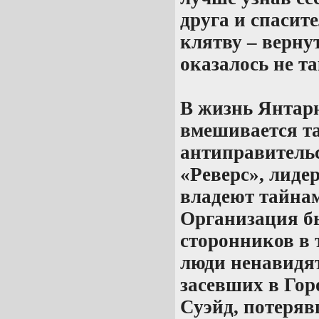
друга и спасите
клятву – вернут
оказалось не т
В жизнь Янтарн
вмешивается т
антиправитель
«Реверс», лиде
владеют тайна
Организация бы
сторонников в 
люди ненавидят
засевших в Гор
Суэйд, потеряв