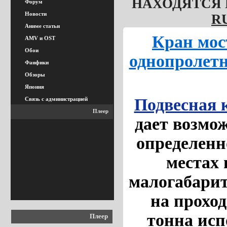
НАХОДЯТСЯ 
Форум
Новости
R
Аниме статьи
Кран мос
AMV и OST
Обои
однопролетн
Фанфики
Обзоры
Япония
Подвесная 
Связь с администрацией
Плеер
дает возмо
определенн
местах 
малогабари
на проход
тонна исп
Плеер