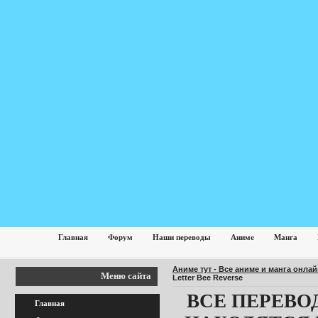
Главная
Форум
Наши переводы
Аниме
Манга
Аниме тут - Все аниме и манга онла
Меню сайта
Letter Bee Reverse
ВСЕ ПЕРЕВО
Главная