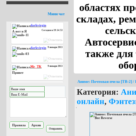
областях п
Мини чат
складах, ре
darkvirgin
сельск
Сегодня в 19:14:53
А вот и Я
Автосервис
darkvirgin
9 января 2013
также для
обо
Mr_TK
9 января 2013
Привет
Аниме: Почтовая пчела [ТВ-2] / 
bansian
8 января 2013
Категория:
Ани
что с чатом
ублюдки?)
онлайн
,
Фэнтез
bansian
8 января 2013
превед
bansian
8 января 2013
превед