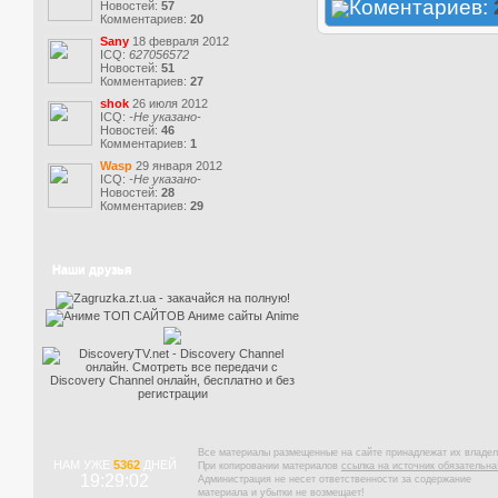
Коментариев:
Новостей:
57
Комментариев:
20
Sany
18 февраля 2012
ICQ:
627056572
Новостей:
51
Комментариев:
27
shok
26 июля 2012
ICQ:
-Не указано-
Новостей:
46
Комментариев:
1
Wasp
29 января 2012
ICQ:
-Не указано-
Новостей:
28
Комментариев:
29
Наши друзья
Все материалы размещенные на сайте принадлежат их владел
НАМ УЖЕ
5362
ДНЕЙ
При копировании материалов
ссылка на источник обязательна
19:29:02
Администрация не несет ответственности за содержание
материала и убытки не возмещает!