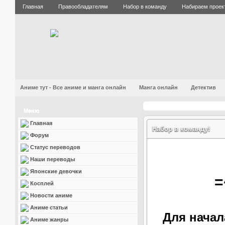
Главная
Правообладателям
Набор в команду
Набираем проек
Аниме тут - Все аниме и манга онлайн
Манга онлайн
Детектив
Меню
Главная
Набор в команду!
Форум
Статус переводов
Наши переводы
Японские девочки
=
Косплей
Новости аниме
Аниме статьи
Для начал
Аниме жанры