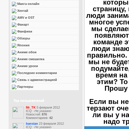
которы
Манга онлайн
страницу,
Хентай
люди занима
AMV и OST
многое усп
Фанарт
мы сделае
Фанфики
появляют
Обзоры
команде э
Япония
люди знаю
Аниме обои
правильно. 
Аниме смешилка
мы не будет
Аниме уроки
подумайте,
Последние комментарии
время на
этим? То
Связь с администрацией
Прошу 
Партнеры
Если вы не
Top пользователей
терзают оче
Mr_TK
5 февраля 2012
ICQ:
-Не указано-
ли вы у н
Новостей:
876
Комментариев:
42
надо т
bansian
23 февраля 2012
ICQ:
-Не указано-