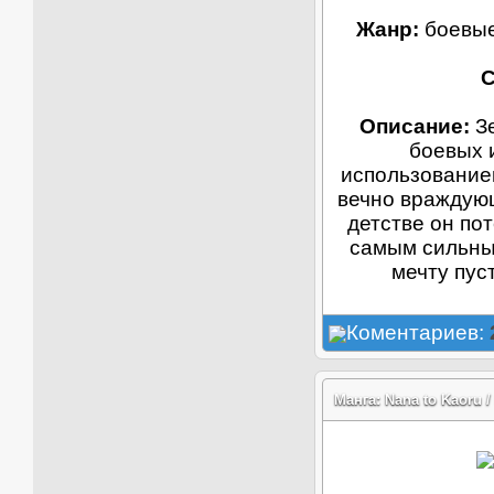
Жанр:
боевые
С
Описание:
Зе
боевых и
использование
вечно враждующ
детстве он по
самым сильным
мечту пуст
Коментариев:
Манга: Nana to Kaoru /