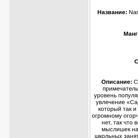
Название:
Nan
Манг
С
Описание:
Су
примечатель
уровень популяр
увлечение «Са
который так и
огромному огорч
нет, так чт
мыслишек на 
школьных занят