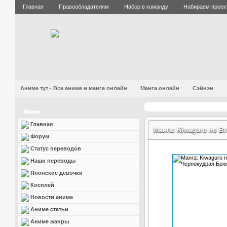
Главная
Правообладателям
Набор в команду
Набираем проек
Аниме тут - Все аниме и манга онлайн
Манга онлайн
Сэйнэн
Меню
Главная
Манга: Kiwaguro no B
Форум
Статус переводов
Наши переводы
Японские девочки
Косплей
Новости аниме
Аниме статьи
Аниме жанры