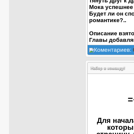
тянуть друг к д
Мока успешнее н
Будет ли он сп
романтике?..
Описание взято 
Главы добавля
Коментариев:
Набор в команду!
=
Для начал
которы