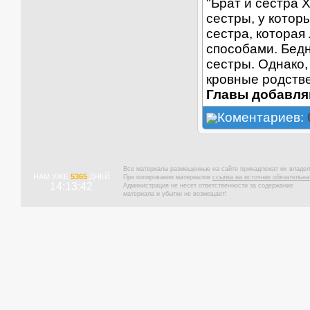
"Брат и сестра 
сестры, у кото
сестра, которая
способами. Бед
сестры. Однако,
кровные родств
Главы добавля
Коментариев:
Все материалы размещенные на сайте принадлежат их владел
НАМ УЖЕ
5365
ДНЕЙ
При копировании материалов
ссылка на источник обязательна
14:13:42
Администрация не несет ответственности за содержание
материала и убытки не возмещает!