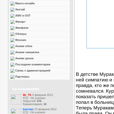
Манга онлайн
Хентай
AMV и OST
Фанарт
Фанфики
Обзоры
Япония
Аниме обои
Аниме смешилка
Аниме уроки
Последние комментарии
Связь с администрацией
В детстве Мурак
Партнеры
ней симпатию и 
правда, кто же 
Top пользователей
сомневался. Кур
Mr_TK
5 февраля 2012
показать пришел
ICQ:
-Не указано-
Новостей:
876
попал в больниц
Комментариев:
42
Теперь Мураками
bansian
23 февраля 2012
ICQ:
-Не указано-
была права. Он 