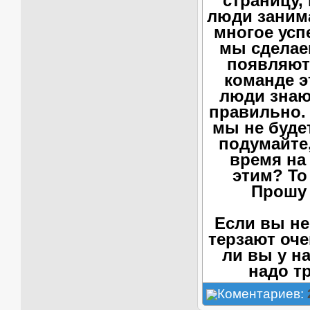
страницу,
люди занима
многое усп
мы сделае
появляют
команде э
люди знаю
правильно. 
мы не будет
подумайте,
время на
этим? То
Прошу 
Если вы не
терзают оче
ли вы у н
надо т
Коментариев: