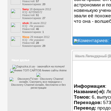
Новостей:
57
астрономии и по
Комментариев:
20
Sany
18 февраля 2012
новенькую учениц
ICQ:
627056572
звали её похоже
Новостей:
51
Комментариев:
27
что она - волшеб
shok
26 июля 2012
ICQ:
-Не указано-
Новостей:
46
Комментариев:
1
Wasp
29 января 2012
Коментариев:
ICQ:
-Не указано-
Новостей:
28
Комментариев:
29
Манга Легендарный (B
Наши друзья
Информация
:
Название(-я):
Ле
Томов:
6, выпус
Переходов:
573
Перевод:
продо