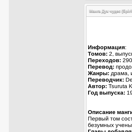
Манга Дух чудес (Spiri
Информация
:
Томов:
2, выпус
Переходов:
290
Перевод:
продо
Жанры:
драма, 
Переводчик:
De
Автор:
Tsuruta K
Год выпуска:
1
Описание манг
Первый том сост
безумных учены
Главы добавля