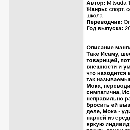
Автор:
Mitsuda 
Жанры:
спорт, с
школа
Переводчик:
On
Год выпуска:
2
Описание манг
Таке Исаму, ше
товарищей, пот
внешности и ум
что находится 
так называемы
Мока, переводи
симпатична, Ис
неправильно ра
бросить ей выз
деле, Мока - у
парней из сред
яркую индивиду