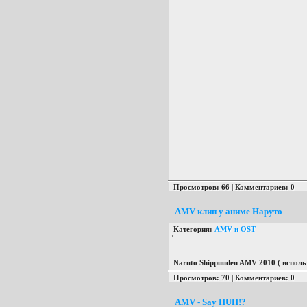
Просмотров: 66 | Комментариев: 0
AMV клип у аниме Наруто
Категория:
AMV и OST
Naruto Shippuuden AMV 2010 ( испол
Просмотров: 70 | Комментариев: 0
AMV - Say HUH!?