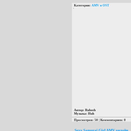
Категория:
AMV и OST
Автор
: Rubeeh
Музыка
: Huh
Просмотров: 50 | Комментариев: 0
Sexy Samurai Girl AMV онлайн