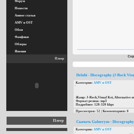
Форум
Новости
Аниме статьи
AMV и OST
Обои
Фанфики
Обзоры
Япония
Сор
Плеер
Deluhi - Discography (J-Rock Visu
Категория:
AMV и OST
Жанр:
J-Rock,Visual Kei, Alternative m
Формат релиза:
mp3
Подробнее:
128-320 kbps
Просмотров: 52 | Комментариев: 0
Плеер
Скачать Galneryus - Discography
Категория:
AMV и OST