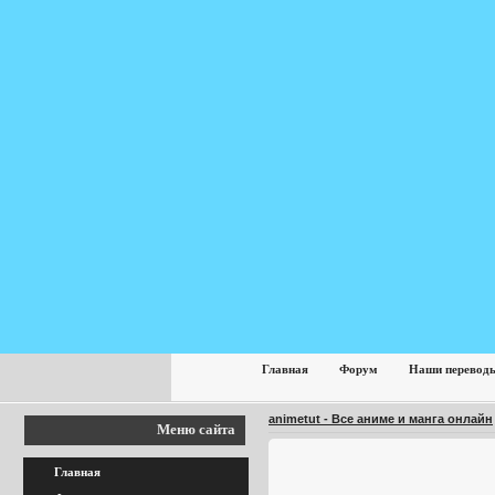
Главная
Форум
Наши перевод
animetut - Все аниме и манга онлайн
Меню сайта
Главная