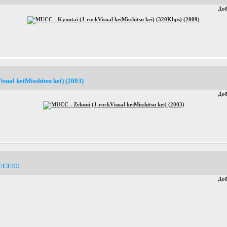
До
ual keiMisshitsu kei) (2003)
До
CE!!!!
До