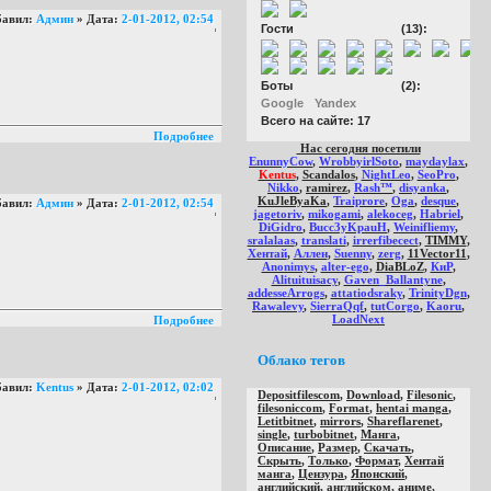
бавил:
Админ
» Дата:
2-01-2012, 02:54
Гости
(13):
Боты
(2):
Google
Yandex
Всего на сайте:
17
Подробнее
Нас сегодня посетили
EnunnyCow
,
WrobbyirlSoto
,
maydaylax
,
Kentus
,
Scandalos
,
NightLeo
,
SeoPro
,
Nikko
,
ramirez
,
Rash™
,
disyanka
,
KuJleByaKa
,
Traiprore
,
Oga
,
desque
,
бавил:
Админ
» Дата:
2-01-2012, 02:54
jagetoriv
,
mikogami
,
alekoceg
,
Habriel
,
DiGidro
,
Bucc3yKpauH
,
Weinifliemy
,
sralalaas
,
translati
,
irrerfibecect
,
TIMMY
,
Хентай
,
Аллен
,
Suenny
,
zerg
,
11Vector11
,
Anonimys
,
alter-ego
,
DiaBLoZ
,
КиР
,
Alituituisacy
,
Gaven_Ballantyne
,
addesseArrogs
,
attatiodsraky
,
TrinityDgn
,
Rawalevy
,
SierraQqf
,
tutCorgo
,
Kaoru
,
LoadNext
Подробнее
Облако тегов
бавил:
Kentus
» Дата:
2-01-2012, 02:02
Depositfilescom
,
Download
,
Filesonic
,
filesoniccom
,
Format
,
hentai manga
,
Letitbitnet
,
mirrors
,
Shareflarenet
,
single
,
turbobitnet
,
Манга
,
Описание
,
Размер
,
Скачать
,
Скрыть
,
Только
,
Формат
,
Хентай
манга
,
Цензура
,
Японский
,
английский
,
английском
,
аниме
,