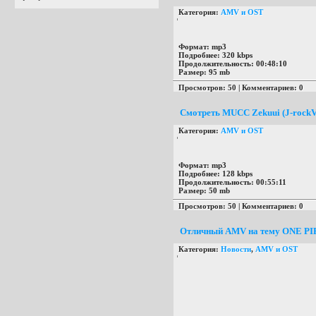
Категория:
AMV и OST
Формат:
mp3
Подробнее:
320 kbps
Продолжительность:
00:48:10
Размер:
95 mb
Просмотров: 50 | Комментариев: 0
Смотреть MUCC Zekuui (J-rockVis
Категория:
AMV и OST
Формат:
mp3
Подробнее:
128 kbps
Продолжительность:
00:55:11
Размер:
50 mb
Просмотров: 50 | Комментариев: 0
Отличный AMV на тему ONE PIE
Категория:
Новости
,
AMV и OST