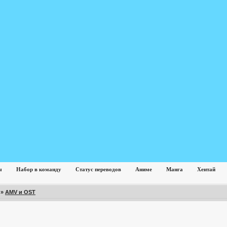
ы
Набор в команду
Статус переводов
Аниме
Манга
Хентай
»
AMV и OST