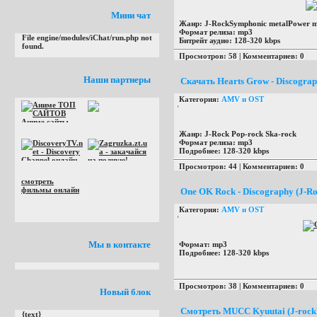
Мини чат
Жанр:
J-RockSymphonic metalPower me
Формат релиза:
mp3
File engine/modules/iChat/run.php not
Битрейт аудио:
128-320 kbps
found.
Просмотров: 58 | Комментариев: 0
Наши партнеры
Скачать Hearts Grow - Discograp
Категория:
AMV и OST
Жанр:
J-Rock Pop-rock Ska-rock
Формат релиза:
mp3
Подробнее:
128-320 kbps
Просмотров: 44 | Комментариев: 0
смотреть
фильмы онлайн
One OK Rock - Discography (J-Ro
Категория:
AMV и OST
Мы в контакте
Формат:
mp3
Подробнее:
128-320 kbps
Просмотров: 38 | Комментариев: 0
Новый блок
Смотреть MUCC Kyuutai (J-rockVi
{text}