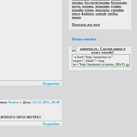
архива
,
без регистрации
,
бесплатно
,
когда
,
комикс
,
название
,
одним
,
онлайн
,
очень
,
показать
,
страниц
,
текст
,
файлом
,
хентай
,
чтобы
,
языке
Показать все теги
Наша кнопка
Подробнее
авил:
Kentus
» Дата:
23-12-2011, 20:48
д) ПРИЯТНОГО ПРОСМОТРА!!
Подробнее