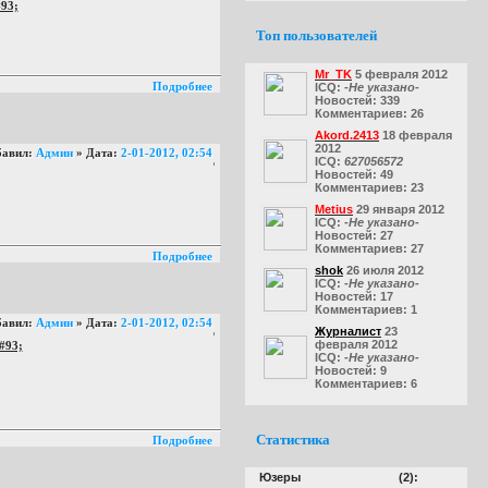
Топ пользователей
Mr_TK
5 февраля 2012
Подробнее
ICQ:
-Не указано-
Новостей:
339
Комментариев:
26
Akord.2413
18 февраля
2012
бавил:
Админ
» Дата:
2-01-2012, 02:54
ICQ:
627056572
Новостей:
49
Комментариев:
23
Metius
29 января 2012
ICQ:
-Не указано-
Новостей:
27
Комментариев:
27
Подробнее
shok
26 июля 2012
ICQ:
-Не указано-
Новостей:
17
Комментариев:
1
бавил:
Админ
» Дата:
2-01-2012, 02:54
Журналист
23
февраля 2012
ICQ:
-Не указано-
Новостей:
9
Комментариев:
6
Статистика
Подробнее
Юзеры
(2):