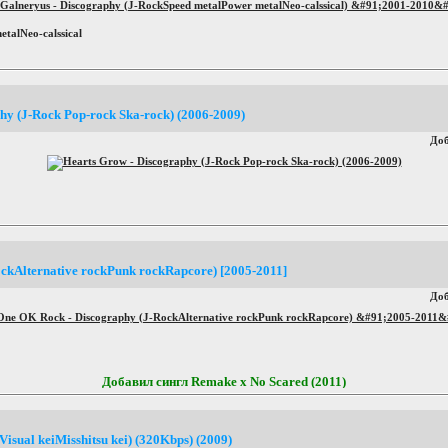
talNeo-calssical
hy (J-Rock Pop-rock Ska-rock) (2006-2009)
До
ckAlternative rockPunk rockRapcore) [2005-2011]
До
Добавил сингл Remake x No Scared (2011)
sual keiMisshitsu kei) (320Kbps) (2009)