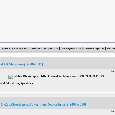
тировать статьи по:
дате
|
популярности
|
посещаемости
|
комментариям
|
алфа
al kei Мetalcore) [2008-2011]
До
etal, Мetalcore, Speed metal.
 (J-RockSpeed metalPower metalNeo-calssical) [2001-2010]
До