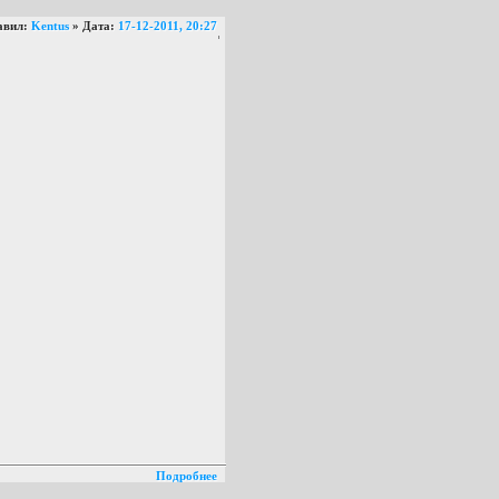
авил:
Kentus
» Дата:
17-12-2011, 20:27
Подробнее