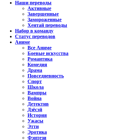
Наши переводы
Активные
Завершенные
Замороженные
Хентай переводы
Набор в команду
Статус переводов
Аниме
Все Аниме
Боевые искусства
Романтика
Комедия
Драма
Повседневность
Спорт
Школа
Вампры
Война
Детектив
Дзёсэй
История
Ужасы
Этти
Эротика
Фэнтези