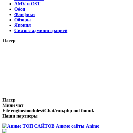
AMV и OST
Обои
Фанфики
Обзоры
Япония
Связь с администрацией
Плеер
Плеер
Мини чат
File engine/modules/iChat/run.php not found.
Наши партнеры