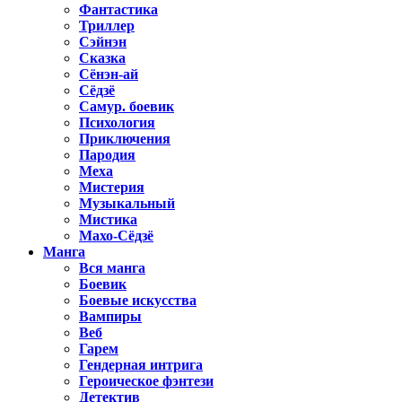
Фантастика
Триллер
Сэйнэн
Сказка
Сёнэн-ай
Сёдзё
Самур. боевик
Психология
Приключения
Пародия
Меха
Мистерия
Музыкальный
Мистика
Махо-Сёдзё
Манга
Вся манга
Боевик
Боевые искусства
Вампиры
Веб
Гарем
Гендерная интрига
Героическое фэнтези
Детектив