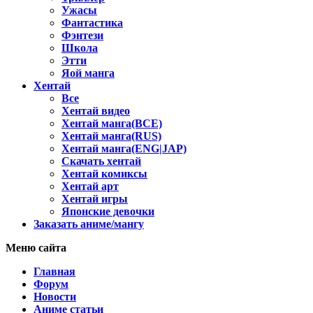
Ужасы
Фантастика
Фэнтези
Школа
Этти
Яой манга
Хентай
Все
Хентай видео
Хентай манга(ВСЕ)
Хентай манга(RUS)
Хентай манга(ENG|JAP)
Скачать хентай
Хентай комиксы
Хентай арт
Хентай игры
Японские девочки
Заказать аниме/мангу
Меню сайта
Главная
Форум
Новости
Аниме статьи