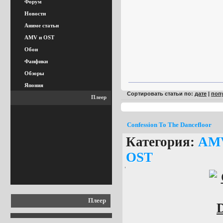
Форум
Новости
Аниме статьи
AMV и OST
Обои
Фанфики
Обзоры
Япония
Сортировать статьи по:
дате
|
поп
Плеер
Confession To The Dancefloor
Категория:
AM
OST
Плеер