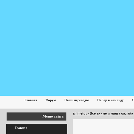
Главная
Форум
Наши переводы
Набор в команду
С
animetut - Все аниме и манга онлайн
Меню сайта
Главная