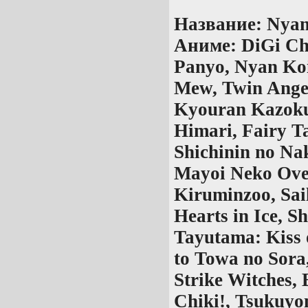
Название:
Nyan
Аниме:
DiGi Ch
Panyo, Nyan Koi
Mew, Twin Angel
Kyouran Kazoku
Himari, Fairy T
Shichinin no Na
Mayoi Neko Ove
Kiruminzoo, Sai
Hearts in Ice, S
Tayutama: Kiss 
to Towa no Sora
Strike Witches,
Chiki!, Tsukuyo