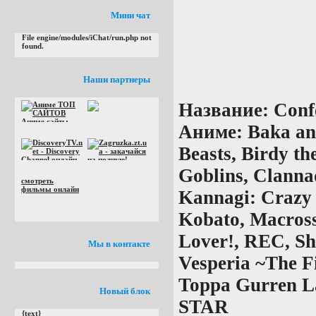
Мини чат
File engine/modules/iChat/run.php not
found.
Наши партнеры
Название:
Confe
Аниме:
Baka an
Beasts, Birdy th
Goblins, Clanna
смотреть
фильмы онлайн
Kannagi: Crazy 
Kobato, Macross
Lover!, REC, Sh
Мы в контакте
Vesperia ~The Fi
Toppa Gurren L
Новый блок
STAR
{text}