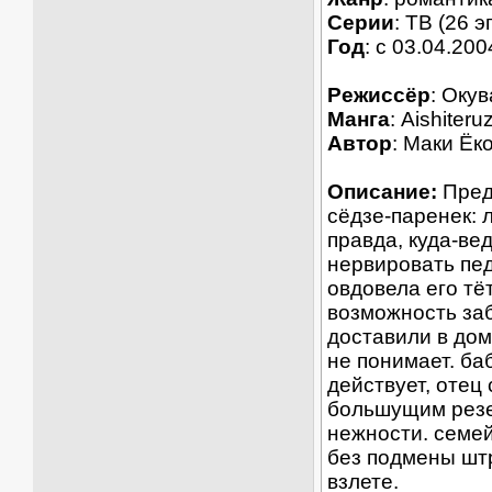
Серии
: ТВ (26 э
Год
: c 03.04.200
Режиссёр
: Оку
Манга
: Aishiter
Автор
: Маки Ёк
Описание:
Предо
сёдзе-паренек: 
правда, куда-ве
нервировать пед
овдовела его тё
возможность заб
доставили в дом
не понимает. ба
действует, отец
большущим резе
нежности. семей
без подмены шт
взлете.