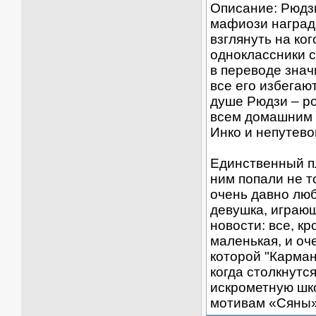
Описание: Рюдзи
мафиози награди
взглянуть на ког
одноклассники с
в переводе знач
все его избегаю
душе Рюдзи – ро
всем домашним х
Инко и непутево
Единственный пл
ним попали не т
очень давно люб
девушка, играющ
новости: все, кр
маленькая, и оч
которой "Карман
когда столкнутс
искрометную шк
мотивам «Сяны»