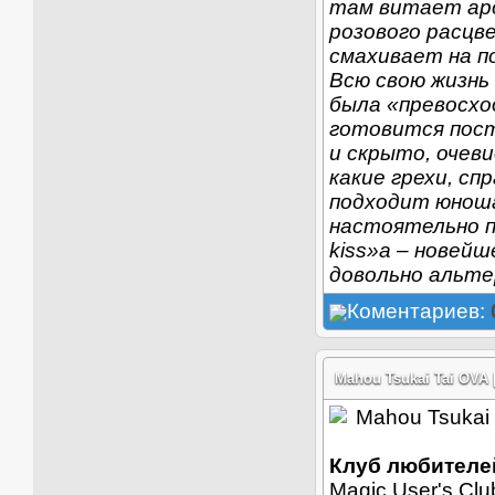
там витает аро
розового расцв
смахивает на п
Всю свою жизнь
была «превосхо
готовится пост
и скрыто, очеви
какие грехи, сп
подходит юноша
настоятельно п
kiss»а – новей
довольно альт
Коментариев:
Mahou Tsukai Tai OVA 
Клуб любителей
Magic User's Cl