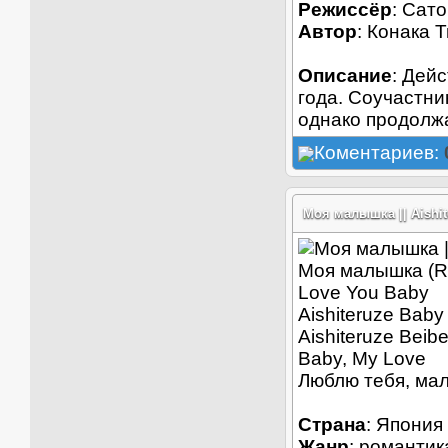
Режиссёр
: Сат
Автор
: Конака 
Описание
: Дей
года. Соучастни
однако продолжа
Коментариев:
Моя малышка || Aishit
Моя малышка (R
Love You Baby
Aishiteruze Baby
Aishiteruze Beib
Baby, My Love
Люблю тебя, ма
Страна
: Япония
Жанр
: романтик