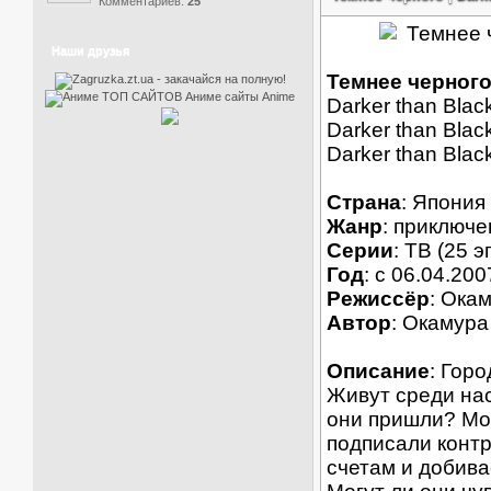
Комментариев:
25
Наши друзья
Темнее черного 
Darker than Blac
Darker than Blac
Darker than Blac
Страна
: Япония
Жанр
: приключе
Серии
: ТВ (25 э
Год
: c 06.04.200
Режиссёр
: Ока
Автор
: Окамура
Описание
: Гор
Живут среди нас
они пришли? Мож
подписали контр
счетам и добива