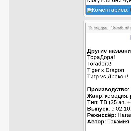
Могут ли они чу
Коментариев:
ТораДора! | Toradora! 
Другие назван
ТораДора!
Toradora!
Tiger x Dragon
Тигр vs Дракон!
Производство
:
Жанр
: комедия,
Т
и
п: ТВ (25 эп. 
Выпуск
: c 02.1
Режиссёр
: Нага
Автор
: Такэмия