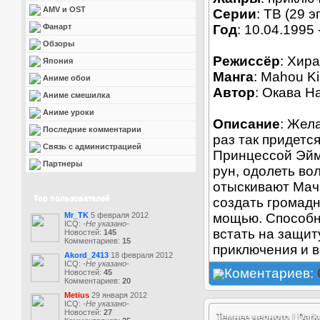
AMV и OST
Серии
: ТВ (29 э
Фанарт
Год
: 10.04.1995 
Обзоры
Режиссёр
: Хир
Япония
Манга
: Mahou Ki
Аниме обои
Автор
: Окава Н
Аниме смешилка
Аниме уроки
Описание
: Жел
Последние комментарии
раз так придетс
Связь с администрацией
Принцессой Эйм
Партнеры
рун, одолеть во
отыскивают Мач
Top пользователей
создать громад
Mr_TK
5 февраля 2012
мощью. Способн
ICQ:
-Не указано-
встать на защи
Новостей:
145
Комментариев:
15
приключения и 
Akord_2413
18 февраля 2012
ICQ:
-Не указано-
Коментариев:
Новостей:
45
Комментариев:
20
Metius
29 января 2012
ICQ:
-Не указано-
Новостей:
27
Темнее черного | Darke