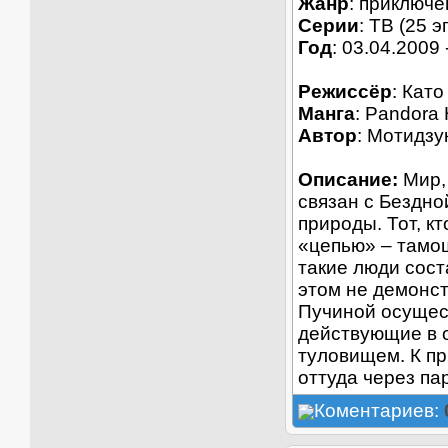
Жанр
: приключе
Серии
: ТВ (25 э
Год
: 03.04.2009 
Режиссёр
: Като
Манга
: Pandora 
Автор
: Мотидзу
Описание:
Мир,
связан с Бездно
природы. Тот, к
«цепью» – тамош
такие люди сост
этом не демонст
Пучиной осущес
действующие в о
туловищем. К пр
оттуда через па
Коментариев: