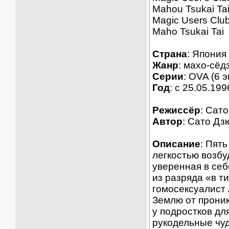
Mahou Tsukai Ta
Magic Users Clu
Maho Tsukai Tai
Страна
: Япония
Жанр
: махо-сёд
Серии
: OVA (6 э
Год
: c 25.05.199
Режиссёр
: Сат
Автор
: Сато Дз
Описание
: Пят
легкостью возбу
уверенная в себ
из разряда «в т
гомосексуалист 
Землю от проник
у подростков дл
рукодельные чуд