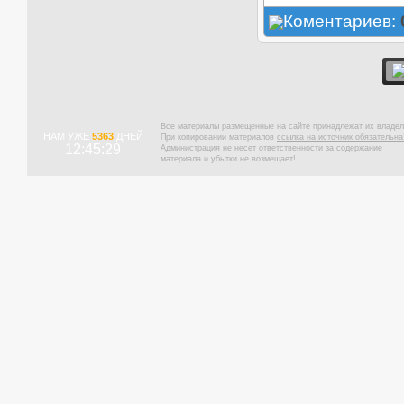
Коментариев:
Все материалы размещенные на сайте принадлежат их владел
НАМ УЖЕ
5363
ДНЕЙ
При копировании материалов
ссылка на источник обязательна
12:45:30
Администрация не несет ответственности за содержание
материала и убытки не возмещает!