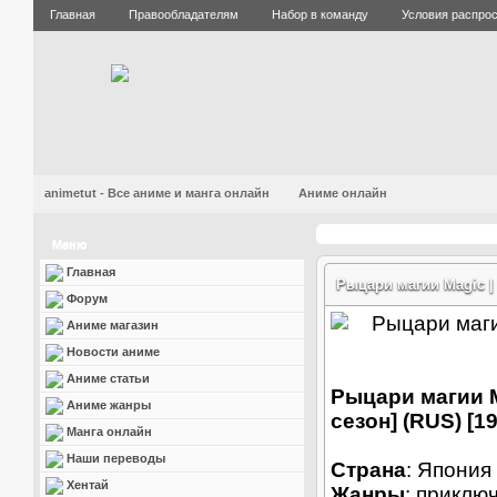
Главная
Правообладателям
Набор в команду
Условия распро
animetut - Все аниме и манга онлайн
Аниме онлайн
Меню
Главная
Рыцари магии Magic | K
Форум
Аниме магазин
Новости аниме
Аниме статьи
Рыцари магии Ma
Аниме жанры
сезон] (RUS) [1
Манга онлайн
Наши переводы
Страна
: Япония
Хентай
Жанры
: приклю