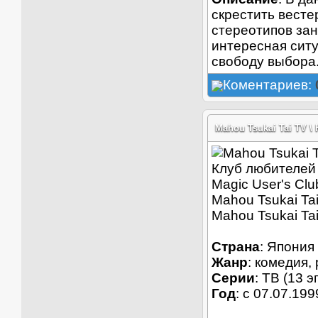
скрестить весте
стереотипов зан
интересная ситу
свободу выбора
Коментариев:
Mahou Tsukai Tai TV \
Клуб любителей 
Magic User's Cl
Mahou Tsukai Tai
Mahou Tsukai Ta
Страна
: Япония
Жанр
: комедия,
Серии
: ТВ (13 э
Год
: c 07.07.199