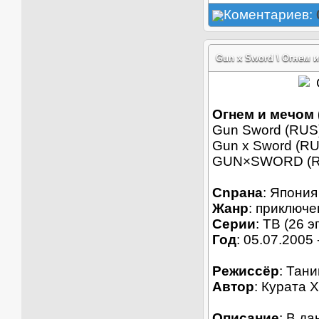
Коментариев:
Gun x Sword \ Огнем 
Огнем и мечом (
Gun Sword (RUS
Gun x Sword (RU
GUN×SWORD (R
Cnрана
: Япония
Жанр
: приключе
Серии
: ТВ (26 э
Год
: 05.07.2005 
Режиссёр
: Тани
Автор
: Курата 
Описание
: В д