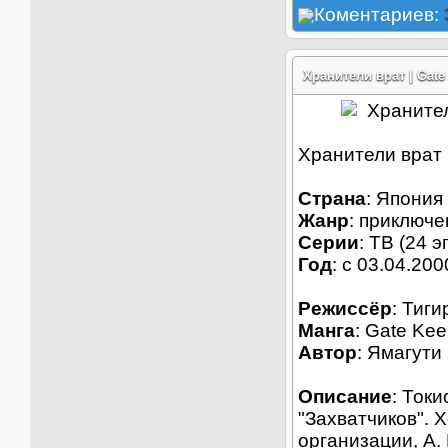
Коментариев:
Хранители врат | Gate
Хранители врат 
Страна
: Япония
Жанр
: приключе
Серии
: ТВ (24 э
Год
: c 03.04.200
Режиссёр
: Тиги
Манга
: Gate Kee
Автор
: Ямагути
Описание
: Ток
"Захватчиков". 
организации, A. 