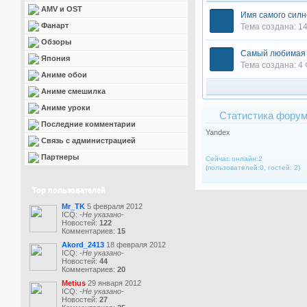
AMV и OST
Имя самого силн
Фанарт
Тема создана: 14
Обзоры
Самый любимая 
Япония
Тема создана: 4 
Аниме обои
Аниме смешилка
Аниме уроки
Статистика фору
Последние комментарии
Yandex
Связь с администрацией
Партнеры
Сейчас онлайн:2
(пользователей:0, гостей: 2)
Top пользователей
Mr_TK
5 февраля 2012
ICQ:
-Не указано-
Новостей:
122
Комментариев:
15
Akord_2413
18 февраля 2012
ICQ:
-Не указано-
Новостей:
44
Комментариев:
20
Metius
29 января 2012
ICQ:
-Не указано-
Новостей:
27