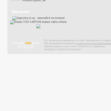
Комментариев:
25
Наши друзья
Все материалы размещенные на сайте принадлежат их владел
НАМ УЖЕ
5363
ДНЕЙ
При копировании материалов
ссылка на источник обязательна
07:32:20
Администрация не несет ответственности за содержание
материала и убытки не возмещает!