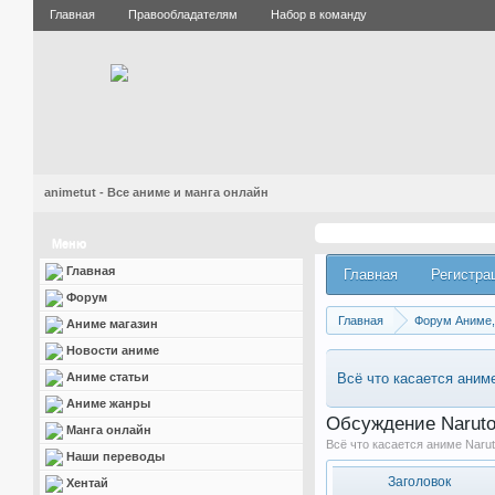
Главная
Правообладателям
Набор в команду
animetut - Все аниме и манга онлайн
Меню
Главная
Главная
Регистра
Форум
Главная
Форум Аниме, 
Аниме магазин
Новости аниме
Аниме статьи
Всё что касается аниме
Аниме жанры
Обсуждение Narut
Манга онлайн
Всё что касается аниме Naru
Наши переводы
Заголовок
Хентай