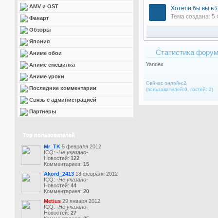
AMV и OST
Хотели бы вы в
Тема создана: 5 
Фанарт
Обзоры
Япония
Статистика фору
Аниме обои
Yandex
Аниме смешилка
Аниме уроки
Сейчас онлайн:2
Последние комментарии
(пользователей:0, гостей: 2)
Связь с администрацией
Партнеры
Top пользователей
Mr_TK
5 февраля 2012
ICQ:
-Не указано-
Новостей:
122
Комментариев:
15
Akord_2413
18 февраля 2012
ICQ:
-Не указано-
Новостей:
44
Комментариев:
20
Metius
29 января 2012
ICQ:
-Не указано-
Новостей:
27