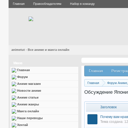
Главная
Правообладателям
Набор в команду
animetut - Все аниме и манга онлайн
Меню
Главная
Главная
Регистра
Форум
Главная
Форум Аниме, 
Аниме магазин
Новости аниме
Обсуждение Япон
Аниме статьи
Аниме жанры
Заголовок
Манга онлайн
Почему вам нра
Наши переводы
Тема создана: 12
Хентай