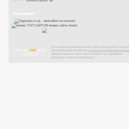
Комментариев:
25
Наши друзья
Все материалы размещенные на сайте принадлежат их владел
НАМ УЖЕ
5364
ДНЕЙ
При копировании материалов
ссылка на источник обязательна
13:00:34
Администрация не несет ответственности за содержание
материала и убытки не возмещает!