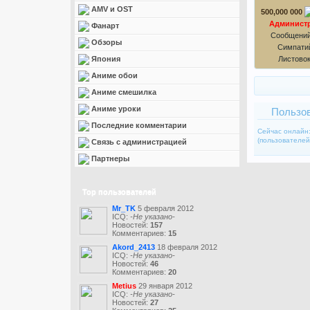
AMV и OST
500,000 000
Админист
Фанарт
Сообщений
Обзоры
Симпатий
Япония
Листово
Аниме обои
Аниме смешилка
Аниме уроки
Пользов
Последние комментарии
Сейчас онлайн
(пользователей:
Связь с администрацией
Партнеры
Top пользователей
Mr_TK
5 февраля 2012
ICQ:
-Не указано-
Новостей:
157
Комментариев:
15
Akord_2413
18 февраля 2012
ICQ:
-Не указано-
Новостей:
46
Комментариев:
20
Metius
29 января 2012
ICQ:
-Не указано-
Новостей:
27