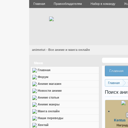
Главная
Правообладателям
Набор в команду
Ус
animetut - Все аниме и манга онлайн
Меню
Главная
Главная
Форум
Главная
Аниме магазин
Новости аниме
Поиск ани
Аниме статьи
Аниме жанры
Манга онлайн
Наши переводы
Kentus
Хентай
Наград