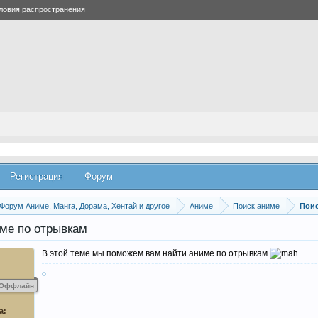
ловия распространения
Регистрация
Форум
Форум Аниме, Манга, Дорама, Хентай и другое
Аниме
Поиск аниме
Поис
ме по отрывкам
В этой теме мы поможем вам найти аниме по отрывкам
Оффлайн
а: