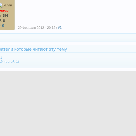
ратор
: 394
: 8
9
к:
29 Февраля 2012 - 20:12 /
#1
атели которые читают эту тему
:1
0, гостей: 1)