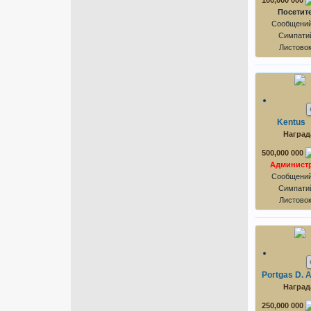
100,000 000
Посетит
Сообщений
Симпатий
Листово
Kentus
Наград
500,000 000
Админист
Сообщений
Симпатий
Листово
Portgas D. 
Наград
250,000 000