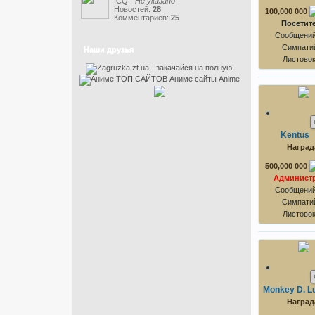
ICQ:
-Не указано-
Новостей:
28
100,000 000
Комментариев:
25
Посетит
Сообщений
Симпатий
Наши друзья
Листово
Kentus
Наград
500,000 000
Админист
Сообщений
Симпатий
Листово
Monkey D. Lu
Наград