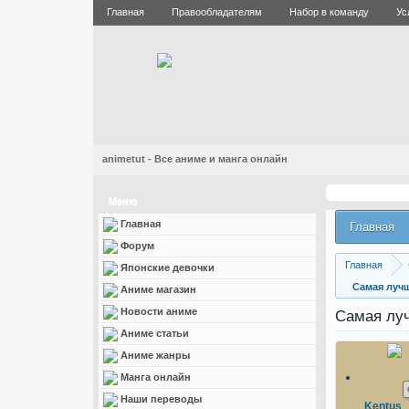
Главная
Правообладателям
Набор в команду
Ус
animetut - Все аниме и манга онлайн
Меню
Главная
Главная
Форум
Главная
Японские девочки
Самая лучш
Аниме магазин
Новости аниме
Самая луч
Аниме статьи
Аниме жанры
Манга онлайн
Наши переводы
Kentus