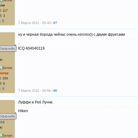
ели
: 117
: 3
6
к:
7 Марта 2012 - 05:40 /
#7
ну и черная борода чейчас очень неплох)) с двумя фруктами
ICQ 404040119
Оффлайн
а:
ратор
: 394
: 8
9
к:
7 Марта 2012 - 08:56 /
#8
Луффи и Роб Луччи.
Hiken
Оффлайн
Ace
а: