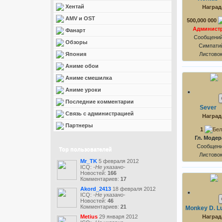
Хентай
Наград
AMV и OST
500,000 000
Админист
Фанарт
Сообщений
Обзоры
Симпатий
Япония
Листово
Аниме обои
Аниме смешилка
Аниме уроки
Последние комментарии
Sever
Связь с администрацией
Наград
Партнеры
1
Гл. Модер
Сообщени
Top пользователей
Листово
Mr_TK
5 февраля 2012
ICQ:
-Не указано-
Новостей:
166
Комментариев:
17
Akord_2413
18 февраля 2012
ICQ:
-Не указано-
Новостей:
46
Комментариев:
21
Monkey D. Lu
Metius
29 января 2012
Наград