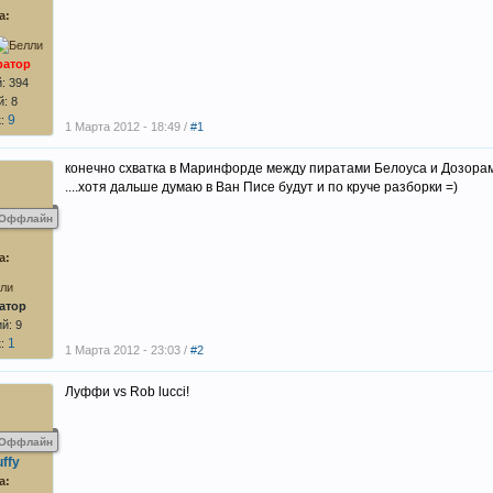
а:
ратор
: 394
: 8
9
к:
1 Марта 2012 - 18:49 /
#1
конечно схватка в Маринфорде между пиратами Белоуса и Дозорам
....хотя дальше думаю в Ван Писе будут и по круче разборки =)
Оффлайн
а:
атор
й: 9
1
к:
1 Марта 2012 - 23:03 /
#2
Луффи vs Rob lucci!
Оффлайн
ffy
а: