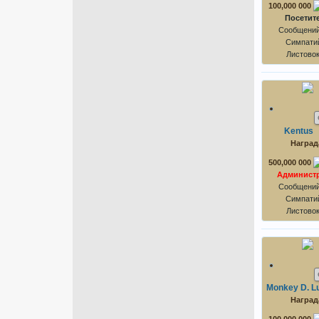
100,000 000
Посетит
Сообщений
Симпатий
Листово
Kentus
Наград
500,000 000
Админист
Сообщений
Симпатий
Листово
Monkey D. Lu
Наград