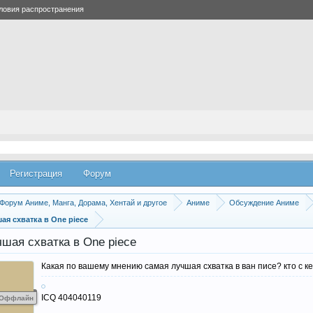
ловия распространения
Регистрация
Форум
Форум Аниме, Манга, Дорама, Хентай и другое
Аниме
Обсуждение Аниме
ая схватка в One piece
шая схватка в One piece
Какая по вашему мнению самая лучшая схватка в ван писе? кто с к
ICQ 404040119
Оффлайн