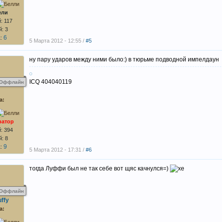
ели
: 117
: 3
6
к:
5 Марта 2012 - 12:55 /
#5
ну пару ударов между ними было:) в тюрьме подводной импелдаун
ICQ 404040119
Оффлайн
а:
ратор
: 394
: 8
9
к:
5 Марта 2012 - 17:31 /
#6
тогда Луффи был не так себе вот щяс качнулся=)
Оффлайн
ffy
а: