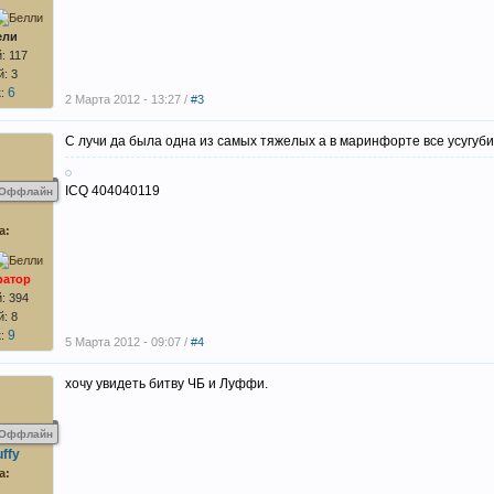
ели
: 117
: 3
6
к:
2 Марта 2012 - 13:27 /
#3
С лучи да была одна из самых тяжелых а в маринфорте все усугубил
ICQ 404040119
Оффлайн
а:
ратор
: 394
: 8
9
к:
5 Марта 2012 - 09:07 /
#4
хочу увидеть битву ЧБ и Луффи.
Оффлайн
ffy
а: