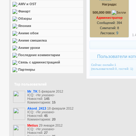
AMV и OST
Награда:
Фанарт
500,000 000
Администратор
Обзоры
Сообщений: 394
Япония
Симпатий: 8
9
Аниме обои
Листовок:
1 
Аниме смешилка
Аниме уроки
Последние комментарии
Пользователи кот
Связь с администрацией
Сейчас онлайн:1
(пользователей:0, гостей: 1)
Партнеры
Top пользователей
Mr_TK
5 февраля 2012
ICQ:
-Не указано-
Новостей:
145
Комментариев:
15
Akord_2413
18 февраля 2012
ICQ:
-Не указано-
Новостей:
45
Комментариев:
20
Metius
29 января 2012
ICQ:
-Не указано-
Новостей:
27