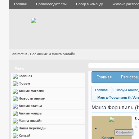
Главная
Правообладателям
Набор в команду
Условия распро
animetut - Все аниме и манга онлайн
Меню
Главная
Главная
Регистра
Форум
Главная
Форум Аниме, 
Аниме магазин
Манга Форшпиль (It Vorsp
Новости аниме
Аниме статьи
Манга Форшпиль (It 
Аниме жанры
В 
Манга онлайн
Наши переводы
Оффлайн
Хентай
Kentus