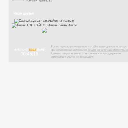
Комментариев:
25
Наши друзья
Все материалы размещенные на сайте принадлежат их владел
НАМ УЖЕ
5363
ДНЕЙ
При копировании материалов
ссылка на источник обязательна
00:45:19
Администрация не несет ответственности за содержание
материала и убытки не возмещает!