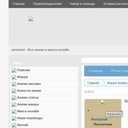
Главная
Правообладателям
Набор в команду
Условия распро
animetut - Все аниме и манга онлайн
Меню
Главная
Главная
Регистра
Форум
Главная
Форум Аниме, 
Аниме магазин
Новости аниме
SUBJ1
Аниме статьи
S
Аниме жанры
Манга онлайн
Оффлайн
Наши переводы
Pertozook
Посетители
Хентай