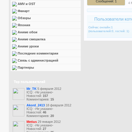
Сообщений: 1
4 
AMV и OST
Фанарт
Обзоры
Пользователи кот
Япония
Сейчас онлайн:1
(пользователей:0, гостей: 1)
Аниме обои
Аниме смешилка
Аниме уроки
Последние комментарии
Связь с администрацией
Партнеры
Top пользователей
Mr_TK
5 февраля 2012
ICQ:
-Не указано-
Новостей:
157
Комментариев:
15
Akord_2413
18 февраля 2012
ICQ:
-Не указано-
Новостей:
46
Комментариев:
20
Metius
29 января 2012
ICQ:
-Не указано-
Новостей:
27