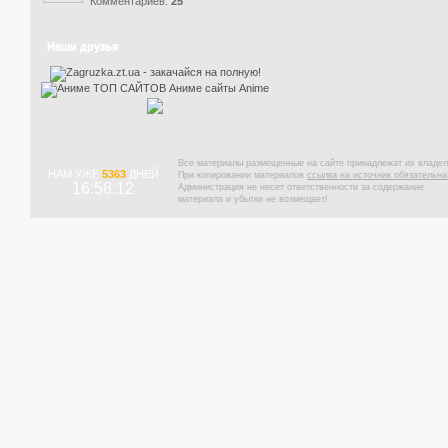
Комментариев:
25
Наши друзья
Все материалы размещенные на сайте принадлежат их владел
НАМ УЖЕ
5363
ДНЕЙ
При копировании материалов
ссылка на источник обязательна
16:58:13
Администрация не несет ответственности за содержание
материала и убытки не возмещает!