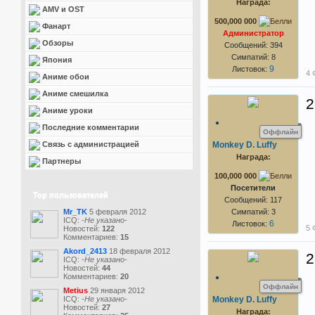
Награда:
AMV и OST
500,000 000
Фанарт
Администратор
Обзоры
Сообщений: 394
Симпатий: 8
Япония
9
Листовок:
4 
Аниме обои
Аниме смешилка
2
Аниме уроки
Последние комментарии
Оффлайн
Связь с администрацией
Monkey D. Luffy
Награда:
Партнеры
100,000 000
Посетители
Top пользователей
Сообщений: 117
Mr_TK
5 февраля 2012
Симпатий: 3
ICQ:
-Не указано-
6
Листовок:
5 
Новостей:
122
Комментариев:
15
Akord_2413
18 февраля 2012
2
ICQ:
-Не указано-
Новостей:
44
Комментариев:
20
Оффлайн
Metius
29 января 2012
ICQ:
-Не указано-
Monkey D. Luffy
Новостей:
27
Награда: