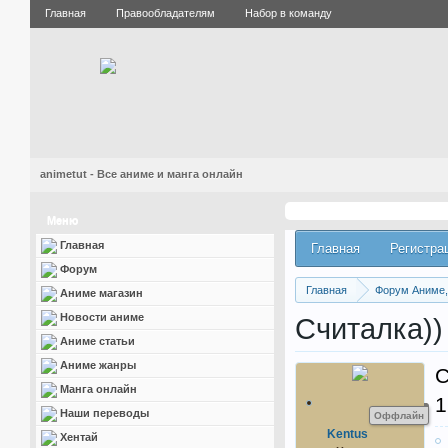
Главная
Правообладателям
Набор в команду
animetut - Все аниме и манга онлайн
Меню
Главная
Главная
Регистра
Форум
Главная
Форум Аниме, 
Аниме магазин
Новости аниме
Считалка))
Аниме статьи
Аниме жанры
С
Манга онлайн
Наши переводы
Оффлайн
Kentus
Хентай