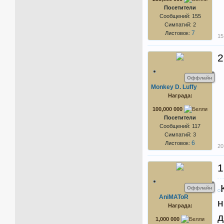
Посетители
Сообщений: 155
Симпатий: 2
7
Листовок:
15
2
Оффлайн
Monkey D. Luffy
Награда:
100,000 000
Посетители
Сообщений: 117
Симпатий: 3
6
Листовок:
20
Оффлайн
AniMAToR
н
Награда:
д
1,000 000