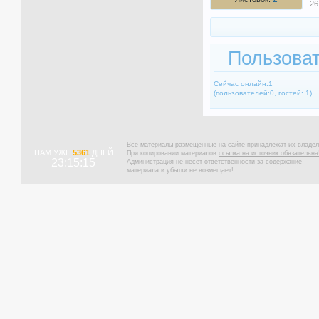
26
Пользоват
Сейчас онлайн:1
(пользователей:0, гостей: 1)
Все материалы размещенные на сайте принадлежат их владел
НАМ УЖЕ
5361
ДНЕЙ
При копировании материалов
ссылка на источник обязательна
23:15:15
Администрация не несет ответственности за содержание
материала и убытки не возмещает!