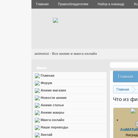
Главная
Правообладателям
Набор в команду
Ус
animetut - Все аниме и манга онлайн
Меню
Главная
Главная
Форум
Главная
Аниме магазин
Новости аниме
Что из фи
Аниме статьи
Аниме жанры
Манга онлайн
Наши переводы
AniMATo
Хентай
Наград