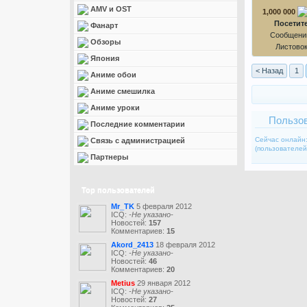
AMV и OST
1,000 000
Посетит
Фанарт
Сообщений
Обзоры
Листово
Япония
< Назад
1
Аниме обои
Аниме смешилка
Аниме уроки
Пользов
Последние комментарии
Сейчас онлайн
Связь с администрацией
(пользователей:
Партнеры
Top пользователей
Mr_TK
5 февраля 2012
ICQ:
-Не указано-
Новостей:
157
Комментариев:
15
Akord_2413
18 февраля 2012
ICQ:
-Не указано-
Новостей:
46
Комментариев:
20
Metius
29 января 2012
ICQ:
-Не указано-
Новостей:
27