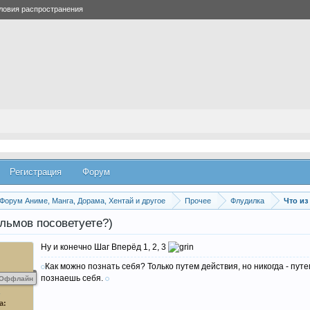
ловия распространения
Регистрация
Форум
Форум Аниме, Манга, Дорама, Хентай и другое
Прочее
Флудилка
Что из
льмов посоветуете?)
Ну и конечно Шаг Вперёд 1, 2, 3
Как можно познать себя? Только путем действия, но никогда - пут
познаешь себя.
Оффлайн
R
а: