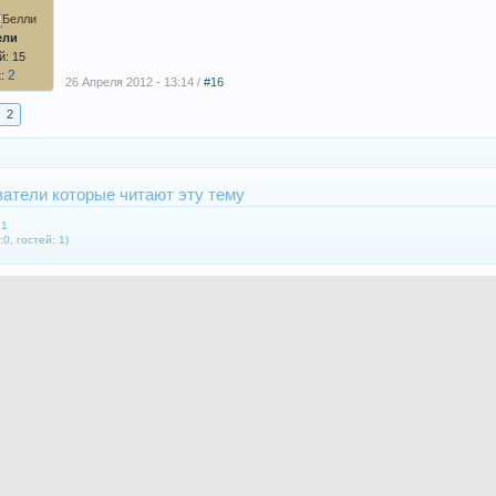
ели
: 15
2
к:
26 Апреля 2012 - 13:14 /
#16
2
атели которые читают эту тему
:1
0, гостей: 1)