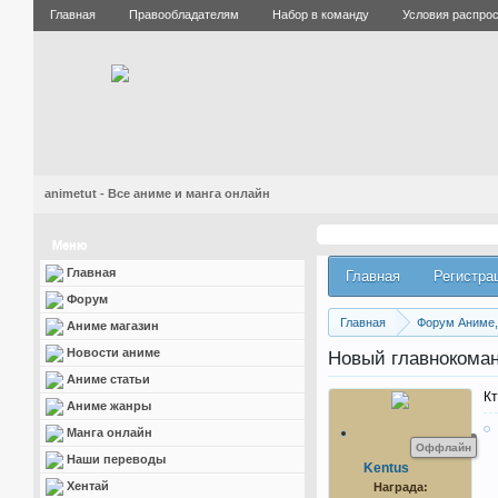
Главная
Правообладателям
Набор в команду
Условия распро
animetut - Все аниме и манга онлайн
Меню
Главная
Главная
Регистра
Форум
Главная
Форум Аниме, 
Аниме магазин
Новости аниме
Новый главноком
Аниме статьи
К
Аниме жанры
Манга онлайн
Оффлайн
Наши переводы
Kentus
Хентай
Награда: