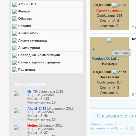
AMV и OST
500,000 000
Администратор
Фанарт
Сообщений: 394
Обзоры
Симпатий: 8
9
Япония
Листовок:
7 
Аниме обои
но
Аниме смешилка
Аниме уроки
Оффлайн
Последние комментарии
Monkey D. Luffy
Связь с администрацией
Награда:
Партнеры
100,000 000
Посетители
Сообщений: 117
Top пользователей
Симпатий: 3
Mr_TK
5 февраля 2012
6
Листовок:
5 
ICQ:
-Не указано-
Новостей:
157
Комментариев:
15
Akord_2413
18 февраля 2012
ICQ:
-Не указано-
Пользователи кот
Новостей:
46
Комментариев:
20
Сейчас онлайн:1
Metius
29 января 2012
(пользователей:0, гостей: 1)
ICQ:
-Не указано-
Новостей:
27