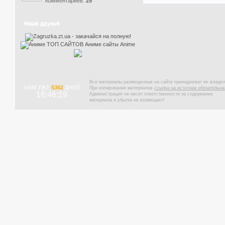
Комментариев:
25
Наши друзья
Все материалы размещенные на сайте принадлежат их владел
НАМ УЖЕ
5362
ДНЕЙ
При копировании материалов
ссылка на источник обязательна
16:46:19
Администрация не несет ответственности за содержание
материала и убытки не возмещает!