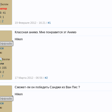
ратор
: 41
: 1
2
к:
19 Февраля 2012 - 16:21 /
#1
Классная анимэ. Мне понравится эт Анимэ
Hiken
Оффлайн
Ace
а:
ели
: 155
: 2
7
к:
17 Марта 2012 - 06:56 /
#2
Сможет-ли он победить Санджи из Ван Пис ?
Hiken
Оффлайн
Ace
а: