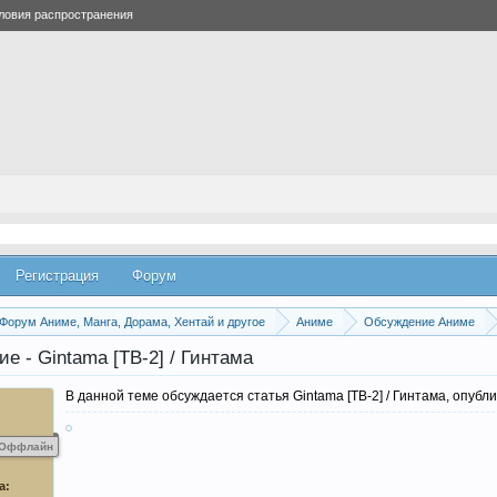
ловия распространения
Регистрация
Форум
Форум Аниме, Манга, Дорама, Хентай и другое
Аниме
Обсуждение Аниме
е - Gintama [ТВ-2] / Гинтама
В данной теме обсуждается статья Gintama [ТВ-2] / Гинтама, опубл
Оффлайн
а: