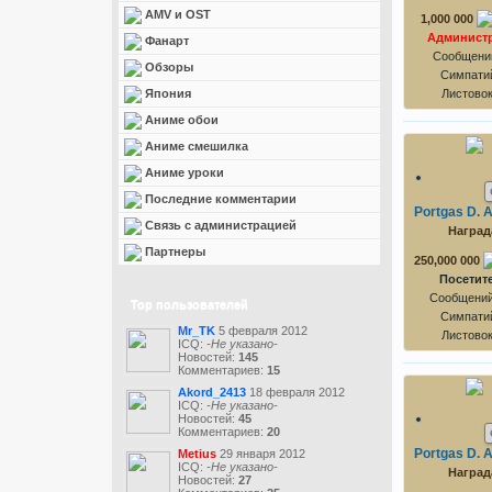
AMV и OST
1,000 000
Админист
Фанарт
Сообщений
Обзоры
Симпатий
Япония
Листово
Аниме обои
Аниме смешилка
Аниме уроки
Последние комментарии
Portgas D. 
Связь с администрацией
Наград
Партнеры
250,000 000
Посетит
Сообщений
Top пользователей
Симпатий
Mr_TK
5 февраля 2012
Листово
ICQ:
-Не указано-
Новостей:
145
Комментариев:
15
Akord_2413
18 февраля 2012
ICQ:
-Не указано-
Новостей:
45
Комментариев:
20
Portgas D. 
Metius
29 января 2012
ICQ:
-Не указано-
Наград
Новостей:
27