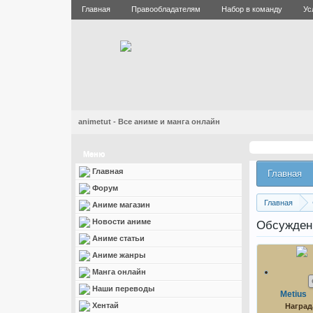
Главная
Правообладателям
Набор в команду
Ус
animetut - Все аниме и манга онлайн
Меню
Главная
Главная
Форум
Главная
Аниме магазин
Новости аниме
Обсуждени
Аниме статьи
Аниме жанры
Манга онлайн
Наши переводы
Metius
Хентай
Наград