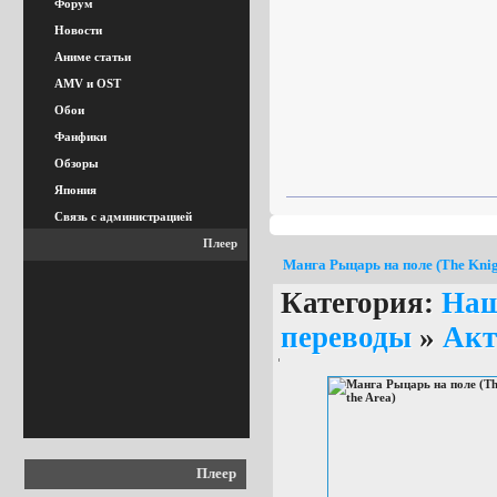
Форум
Новости
Аниме статьи
AMV и OST
Обои
Фанфики
Обзоры
Япония
Связь с администрацией
Плеер
Манга Рыцарь на поле (The Knigh
Категория:
На
переводы
»
Акт
Плеер