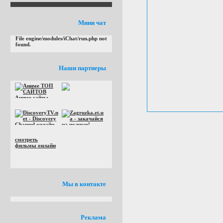
Мини чат
File engine/modules/iChat/run.php not
found.
Наши партнеры
смотреть
фильмы онлайн
Мы в контакте
Реклама