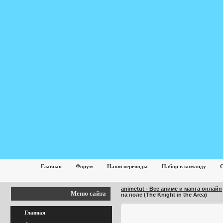
Главная
Форум
Наши переводы
Набор в команду
С
animetut - Все аниме и манга онлайн
Меню сайта
на поле (The Knight in the Area)
Главная