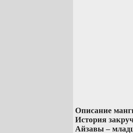
Описание манг
История закруч
Айзавы – младш