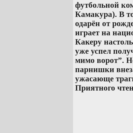
футбольной к
Камакура). В т
одарён от рожде
играет на наци
Какеру настоль
уже успел пол
мимо ворот”. 
парнишки внез
ужасающе траг
Приятного чтен