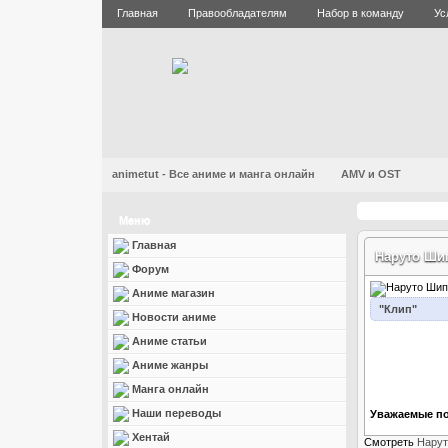
Главная
Правообладателям
Набор в команду
Ус
animetut - Все аниме и манга онлайн
AMV и OST
Меню
Главная
Наруто Ши
Форум
Аниме магазин
"Клип"
Новости аниме
Аниме статьи
Аниме жанры
Манга онлайн
Наши переводы
Уважаемые по
Хентай
Смотреть
Нарут