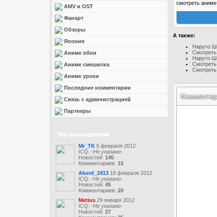
смотреть аним
AMV и OST
Фанарт
Обзоры
А также:
Япония
Наруто Ш
Смотреть
Аниме обои
Наруто Ш
Смотреть
Аниме смешилка
Смотреть
Аниме уроки
Последние комментарии
Коммента
Связь с администрацией
Партнеры
Top пользователей
Mr_TK
5 февраля 2012
ICQ:
-Не указано-
Новостей:
145
Комментариев:
15
Akord_2413
18 февраля 2012
ICQ:
-Не указано-
Новостей:
45
Комментариев:
20
Metius
29 января 2012
ICQ:
-Не указано-
Новостей:
27