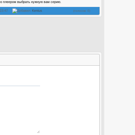
ео плеером выбрать нужную вам серию.
 23:47
Добавил:
Kentus
(голосов: 0)