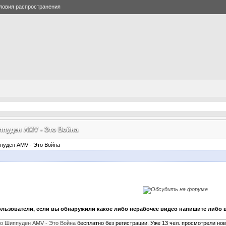
ловия распространения
ппуден AMV - Это Война
льзователи, если вы обнаружили какое либо нерабочее видео напишите либо в
о Шиппуден AMV - Это Война
бесплатно без регистрации. Уже 13 чел. просмотрели но