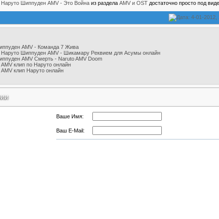
е
Наруто Шиппуден AMV - Это Война
из раздела
AMV и OST
достаточно просто под вид
Дата: 4-01-2012,
иппуден AMV - Команда 7 Жива
 Наруто Шиппуден AMV - Шикамару Реквием для Асумы онлайн
иппуден AMV Смерть - Naruto AMV Doom
 AMV клип по Наруто онлайн
 AMV клип Наруто онлайн
рии
Ваше Имя:
Ваш E-Mail: