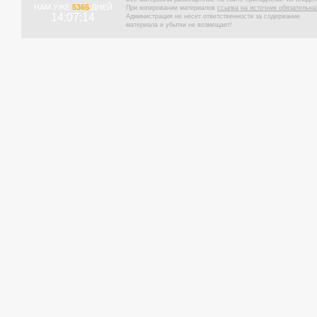
НАМ УЖЕ
5365
ДНЕЙ
При копировании материалов
ссылка на источник обязательна
14:07:15
Администрация не несет ответственности за содержание
материала и убытки не возмещает!