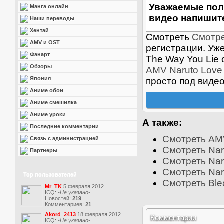
Уважаемые пол
Манга онлайн
видео напишите
Наши переводы
Хентай
Смотреть
Смотре
AMV и OST
регистрации. Уж
Фанарт
The Way You Lie
Обзоры
AMV Naruto Love
Япония
просто под виде
Аниме обои
Аниме смешилка
Аниме уроки
А также:
Последние комментарии
Смотреть AMV
Связь с администрацией
Смотреть Nar
Партнеры
Смотреть Naru
Смотреть Nar
Top пользователей
Смотреть Ble
Mr_TK
5 февраля 2012
ICQ:
-Не указано-
Новостей:
219
Комментариев:
21
Akord_2413
18 февраля 2012
Комментарии
ICQ:
-Не указано-