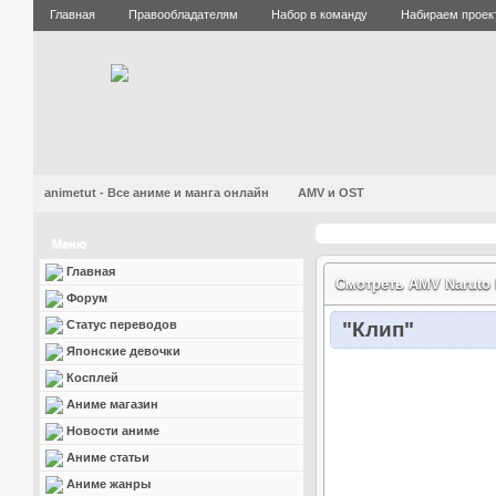
Главная
Правообладателям
Набор в команду
Набираем проек
animetut - Все аниме и манга онлайн
AMV и OST
Меню
Главная
Смотреть AMV Naruto 
Форум
Статус переводов
"Клип"
Японские девочки
Косплей
Аниме магазин
Новости аниме
Аниме статьи
Аниме жанры