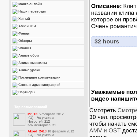
Манга онлайн
Описание:
Клип 
Наши переводы
названии клипа 
которое он пров
Хентай
Очень романтичн
AMV и OST
Фанарт
32 hours
Обзоры
Япония
Аниме обои
Аниме смешилка
Аниме уроки
Последние комментарии
Связь с администрацией
Уважаемые пол
Партнеры
видео напишите
Top пользователей
Смотреть
Смотре
Mr_TK
5 февраля 2012
30 чел. просмотр
ICQ:
-Не указано-
Новостей:
212
чтобы начать см
Комментариев:
21
AMV и OST
доста
Akord_2413
18 февраля 2012
ICQ:
-Не указано-