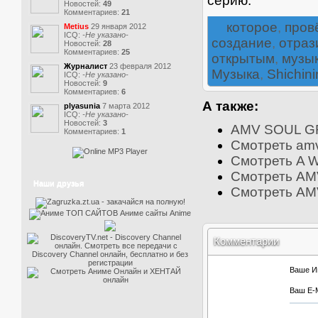
серию.
Новостей:
49
Комментариев:
21
которое
,
пров
Metius
29 января 2012
ICQ:
-Не указано-
создание
,
отраз
Новостей:
28
Комментариев:
25
открытым
,
музы
Журналист
23 февраля 2012
Музыка
,
Shichini
ICQ:
-Не указано-
Новостей:
9
Комментариев:
6
А также:
plyasunia
7 марта 2012
ICQ:
-Не указано-
Новостей:
3
AMV SOUL 
Комментариев:
1
Смотреть amv
Смотреть A W
Смотреть AMV
Наши друзья
Смотреть AMV
Комментарии
Ваше И
Ваш E-M