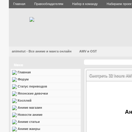
Главная
Правообладателям
Набор в команду
Набираем проек
animetut - Все аниме и манга онлайн
AMV и OST
Меню
Главная
Смотреть 32 hours A
Форум
Статус переводов
Японские девочки
Косплей
Аниме магазин
Ан
Новости аниме
Аниме статьи
Аниме жанры