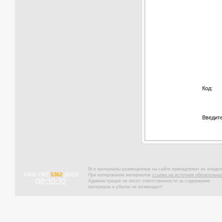
Код:
Введите
Все материалы размещенные на сайте принадлежат их владел
НАМ УЖЕ
5362
ДНЕЙ
При копировании материалов
ссылка на источник обязательна
08:30:33
Администрация не несет ответственности за содержание
материала и убытки не возмещает!