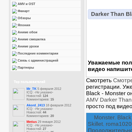
AMV и OST
Фанарт
Darker Than B
Обзоры
Япония
Аниме обои
Аниме смешилка
Аниме уроки
Последние комментарии
Связь с администрацией
Уважаемые пол
Партнеры
видео напишите
Смотреть
Смотре
Top пользователей
регистрации. Уж
Mr_TK
5 февраля 2012
Black - Monster 
ICQ:
-Не указано-
Новостей:
124
AMV Darker Than 
Комментариев:
15
просто под виде
Akord_2413
18 февраля 2012
ICQ:
-Не указано-
Новостей:
44
Комментариев:
20
Monster
,
Black
Metius
29 января 2012
Skillet
,
roma1020
ICQ:
-Не указано-
Новостей:
27
Продолжительн