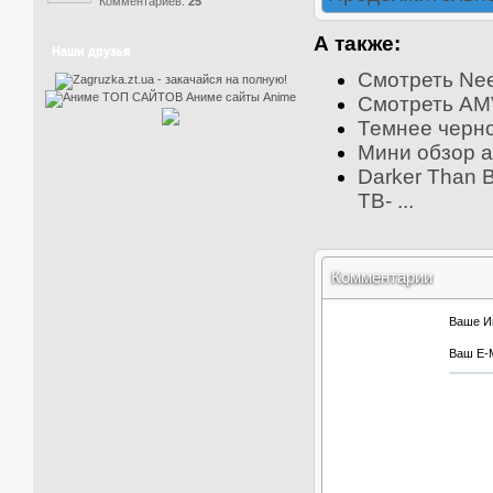
Комментариев:
25
А также:
Наши друзья
Смотреть Nee
Смотреть AMV
Темнее черног
Мини обзор а
Darker Than B
ТВ- ...
Комментарии
Ваше И
Ваш E-M