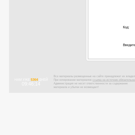
Код:
Введите
Все материалы размещенные на сайте принадлежат их владел
НАМ УЖЕ
5364
ДНЕЙ
При копировании материалов
ссылка на источник обязательна
09:46:15
Администрация не несет ответственности за содержание
материала и убытки не возмещает!