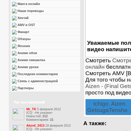
Манга онлайн
Наши переводы
Хентай
AMV и OST
Фанарт
Обзоры
Уважаемые пол
Япония
видео напишите
Аниме обои
Смотреть
Смотре
Аниме смешилка
онлайн
бесплатно
Аниме уроки
Смотреть AMV [BL
Последние комментарии
Для того чтобы 
Связь с администрацией
Aizen - (Final G
Партнеры
просто под виде
Top пользователей
Ichigo
,
Aizen
,
GetsugaTensho
,
Mr_TK
5 февраля 2012
ICQ:
-Не указано-
Новостей:
212
Комментариев:
21
А также:
Akord_2413
18 февраля 2012
ICQ:
-Не указано-