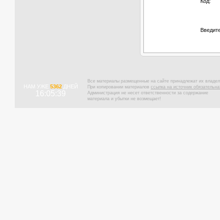
Код:
Введите
Все материалы размещенные на сайте принадлежат их владел
НАМ УЖЕ
5362
ДНЕЙ
При копировании материалов
ссылка на источник обязательна
16:05:40
Администрация не несет ответственности за содержание
материала и убытки не возмещает!