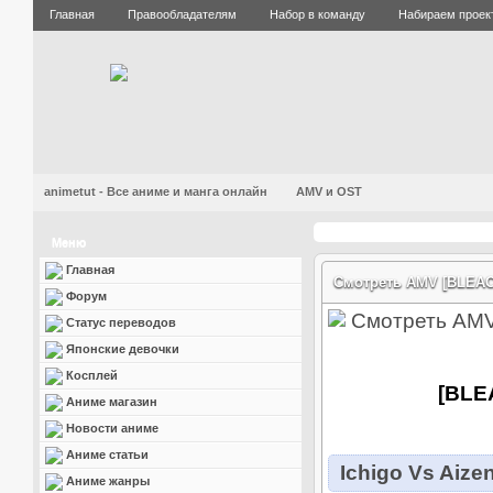
Главная
Правообладателям
Набор в команду
Набираем проек
animetut - Все аниме и манга онлайн
AMV и OST
Меню
Главная
Смотреть AMV [BLEACH]
Форум
Статус переводов
Японские девочки
Косплей
[BLEA
Аниме магазин
Новости аниме
Аниме статьи
Ichigo Vs Aize
Аниме жанры