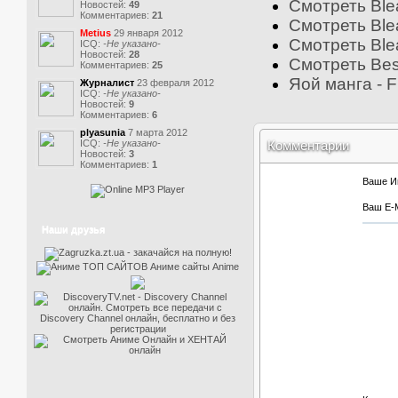
Смотреть Blea
Новостей:
49
Комментариев:
21
Смотреть Ble
Metius
29 января 2012
Смотреть Ble
ICQ:
-Не указано-
Новостей:
28
Смотреть Bes
Комментариев:
25
Яой манга - F
Журналист
23 февраля 2012
ICQ:
-Не указано-
Новостей:
9
Комментариев:
6
plyasunia
7 марта 2012
ICQ:
-Не указано-
Комментарии
Новостей:
3
Комментариев:
1
Ваше И
Ваш E-M
Наши друзья