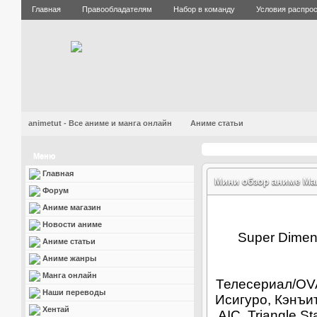
Главная
Правообладателям
Набор в команду
Условия распро
animetut - Все аниме и манга онлайн
Аниме статьи
Меню
Главная
Мини обзор аниме Ма
Форум
Аниме магазин
Новости аниме
Super Dimen
Аниме статьи
Аниме жанры
Манга онлайн
Телесериал/OVA
Наши переводы
Исигуро, Кэнъи
Хентай
AIC, Triangle S