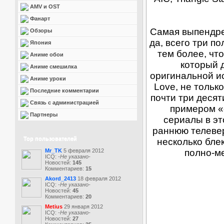
AMV и OST
Фанарт
Самая выпендре
Обзоры
да, всего три п
Япония
тем более, что
Аниме обои
который д
Аниме смешилка
оригинальной и
Аниме уроки
Love, не тольк
Последние комментарии
почти три десят
Связь с администрацией
примером «
Партнеры
сериалы в эт
раннюю телевер
Top пользователей
несколько блек
Mr_TK
5 февраля 2012
полно-ме
ICQ:
-Не указано-
Новостей:
145
Комментариев:
15
Akord_2413
18 февраля 2012
ICQ:
-Не указано-
Новостей:
45
Комментариев:
20
Metius
29 января 2012
ICQ:
-Не указано-
Новостей:
27