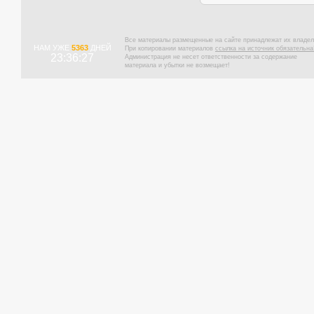
Все материалы размещенные на сайте принадлежат их владел
НАМ УЖЕ
5363
ДНЕЙ
При копировании материалов
ссылка на источник обязательна
23:36:28
Администрация не несет ответственности за содержание
материала и убытки не возмещает!