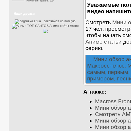
Комментариев:
25
Уважаемые пол
видео напишите
Наши друзья
Смотреть
Мини о
17 чел. просмот
чтобы начать см
Аниме статьи
дос
серию.
Мини обзор а
Макросс-плюс
,
M
самым
,
первым
,
примером
,
песн
А также:
Macross Front
Мини обзор а
Смотреть AMV
Мини обзор ан
Мини обзор а