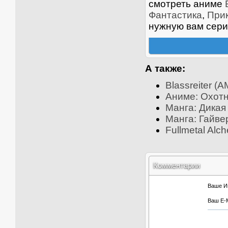
смотреть аниме
Фантастика
,
При
нужную вам сери
А также:
Blassreiter (
Аниме: Охотни
Манга: Дикая 
Манга: Гайве
Fullmetal Alc
Комментарии
Ваше И
Ваш E-M