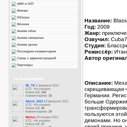
AMV и OST
Фанарт
Обзоры
Название:
Blassr
Япония
Год:
2009
Аниме обои
Жанр:
приключен
Аниме смешилка
Озвучил:
Cuba7
Студия:
Блассрей
Аниме уроки
Режиссёр:
Итан
Последние комментарии
Автор оригинал
Связь с администрацией
Партнеры
Top пользователей
Описание:
Меха
Mr_TK
5 февраля 2012
скрещивающая че
ICQ:
-Не указано-
Новостей:
142
Германии. Регис
Комментариев:
15
больше Одержим
Akord_2413
18 февраля 2012
ICQ:
-Не указано-
трансформировать
Новостей:
45
Комментариев:
20
пользуются этой
Metius
29 января 2012
демонами. Но о
ICQ:
-Не указано-
Новостей:
27
своей причине, 