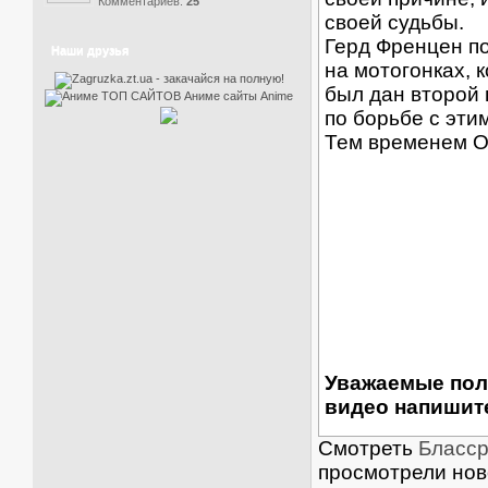
Комментариев:
25
своей судьбы.
Герд Френцен по
Наши друзья
на мотогонках, 
был дан второй 
по борьбе с эти
Тем временем Он
Уважаемые пол
видео напишите
Смотреть
Блассре
просмотрели ново