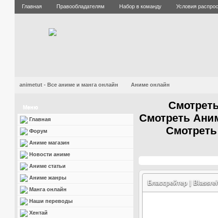
Главная
Правообладателям
Набор в команду
Условия распро
animetut - Все аниме и манга онлайн
Аниме онлайн
Смотреть
Меню
Смотреть Аним
Главная
Смотреть
Форум
Аниме магазин
Новости аниме
Аниме статьи
Аниме жанры
Блассрейтер | Blassrei
Манга онлайн
Наши переводы
Хентай