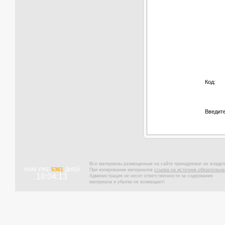
Код:
Введите
Все материалы размещенные на сайте принадлежат их владел
НАМ УЖЕ
5361
ДНЕЙ
При копировании материалов
ссылка на источник обязательна
18:04:14
Администрация не несет ответственности за содержание
материала и убытки не возмещает!