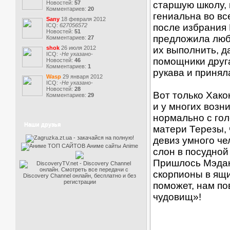
Новостей:
57
старшую школу,
Комментариев:
20
гениальна во вс
Sany
18 февраля 2012
ICQ:
627056572
после избрания
Новостей:
51
предложила люб
Комментариев:
27
shok
26 июля 2012
их выполнить, да
ICQ:
-Не указано-
помощники друга
Новостей:
46
Комментариев:
1
рукава и принял
Wasp
29 января 2012
ICQ:
-Не указано-
Новостей:
28
Вот только Хако
Комментариев:
29
и у многих возн
нормально с гол
Наши друзья
матери Терезы,
девиз умного чел
слон в посудной
Пришлось Мэдаке
скорпионы в ящи
поможет, нам п
чудовищ»!