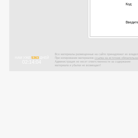
Код:
Введите
Все материалы размещенные на сайте принадлежат их владел
НАМ УЖЕ
5363
ДНЕЙ
При копировании материалов
ссылка на источник обязательна
02:14:05
Администрация не несет ответственности за содержание
материала и убытки не возмещает!