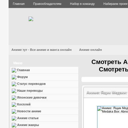
Главная
Правообладателям
Набор в команду
Набираем проек
Аниме тут - Все аниме и манга онлайн
Аниме онлайн
Смотреть А
Меню
Смотреть
Главная
Форум
Статус переводов
Наши переводы
Аниме: Ящик Медаки: 
Японские девочки
Косплей
Новости аниме
Аниме статьи
Аниме жанры