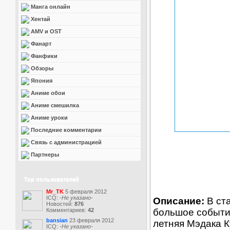
Манга онлайн
Хентай
AMV и OST
Фанарт
Фанфики
Обзоры
Япония
Аниме обои
Аниме смешилка
Аниме уроки
Последние комментарии
Связь с администрацией
Партнеры
Top пользователей
Mr_TK
5 февраля 2012
ICQ:
-Не указано-
Описание:
В ст
Новостей:
876
Комментариев:
42
большое событие
bansian
23 февраля 2012
летняя Мэдака К
ICQ:
-Не указано-