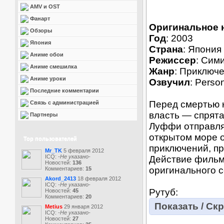
AMV и OST
Фанарт
Оригинальное 
Обзоры
Год
: 2003
Япония
Страна
: Япония
Аниме обои
Режиссер
: Сим
Аниме смешилка
Жанр
: Приключе
Аниме уроки
Озвучил
: Perso
Последние комментарии
Перед смертью к
Связь с администрацией
власть — спрят
Партнеры
Луффи отправляе
открытом море о
Top пользователей
приключений, пр
Mr_TK
5 февраля 2012
ICQ:
-Не указано-
Действие фильм
Новостей:
136
оригинального 
Комментариев:
15
Akord_2413
18 февраля 2012
ICQ:
-Не указано-
Рутуб:
Новостей:
45
Комментариев:
20
Показать / Ск
Metius
29 января 2012
ICQ:
-Не указано-
Новостей:
27