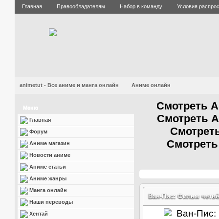
Главная
Правообладателям
Набор в команду
Условия распро
animetut - Все аниме и манга онлайн
Аниме онлайн
Смотреть А
Меню
Смотреть А
Главная
Смотреть
Форум
Смотреть
Аниме магазин
Новости аниме
Аниме статьи
Аниме жанры
Манга онлайн
Ван-Пис: Фильм четвё
Наши переводы
Хентай