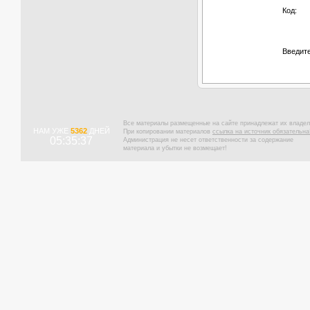
Код:
Введите
Все материалы размещенные на сайте принадлежат их владел
НАМ УЖЕ
5362
ДНЕЙ
При копировании материалов
ссылка на источник обязательна
05:35:38
Администрация не несет ответственности за содержание
материала и убытки не возмещает!