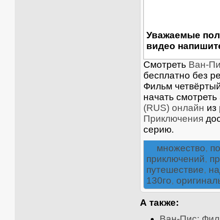
Уважаемые пол
видео напишите
Смотреть
Ван-Пи
бесплатно без ре
Фильм четвёртый 
начать смотреть
(RUS) онлайн
из
Приключения
дос
серию.
множество
,
п
приключений
,
п
путешествие
,
на
130го
,
оригинал
А также:
Ван-Пис: Филь