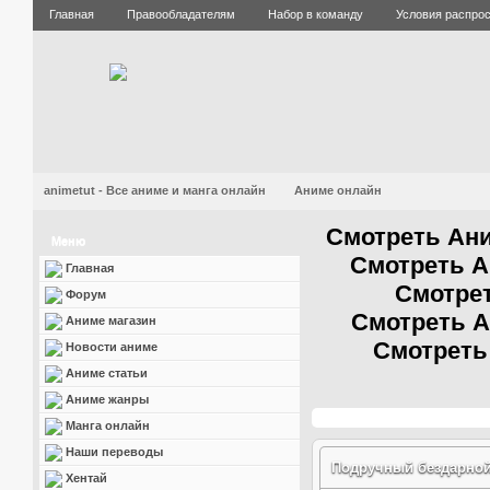
Главная
Правообладателям
Набор в команду
Условия распро
animetut - Все аниме и манга онлайн
Аниме онлайн
Смотреть Ани
Меню
Смотреть А
Главная
Смотрет
Форум
Смотреть А
Аниме магазин
Смотреть
Новости аниме
Аниме статьи
Аниме жанры
Манга онлайн
Наши переводы
Подручный бездарной 
Хентай