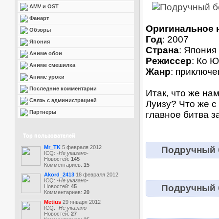
AMV и OST
Фанарт
Оригинальное 
Обзоры
Год
: 2007
Япония
Страна
: Япония
Аниме обои
Режиссер
: Ко Ю
Аниме смешилка
Жанр
: приключе
Аниме уроки
Последние комментарии
Итак, что же на
Связь с администрацией
Луизу? Что же с
Партнеры
главное битва з
Top пользователей
Mr_TK
5 февраля 2012
Подручный б
ICQ:
-Не указано-
Новостей:
145
Комментариев:
15
Akord_2413
18 февраля 2012
ICQ:
-Не указано-
Подручный б
Новостей:
45
Комментариев:
20
Metius
29 января 2012
ICQ:
-Не указано-
Новостей:
27