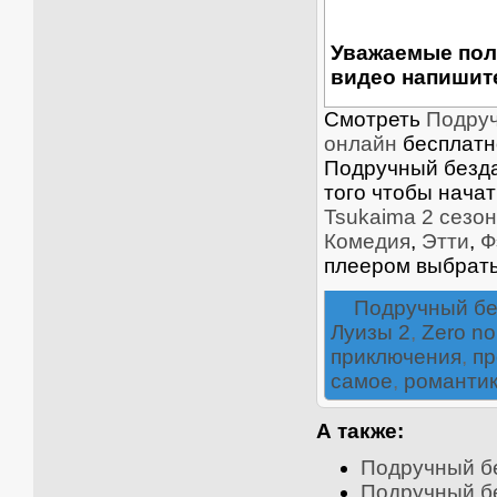
Уважаемые пол
видео напишите
Смотреть
Подруч
онлайн
бесплатно
Подручный бездар
того чтобы нача
Tsukaima 2 сезо
Комедия
,
Этти
,
Ф
плеером выбрать
Подручный б
Луизы 2
,
Zero no
приключения
,
пр
самое
,
романти
А также:
Подручный бе
Подручный бе