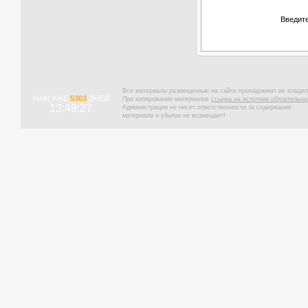
Введите
Все материалы размещенные на сайте принадлежат их владел
НАМ УЖЕ
5363
ДНЕЙ
При копировании материалов
ссылка на источник обязательна
13:49:28
Администрация не несет ответственности за содержание
материала и убытки не возмещает!