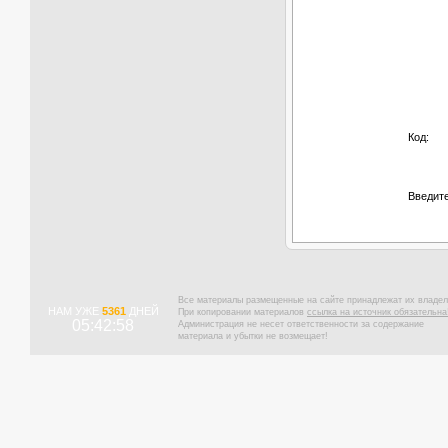
Код:
Введите
Все материалы размещенные на сайте принадлежат их владел
НАМ УЖЕ
5361
ДНЕЙ
При копировании материалов
ссылка на источник обязательна
05:42:59
Администрация не несет ответственности за содержание
материала и убытки не возмещает!