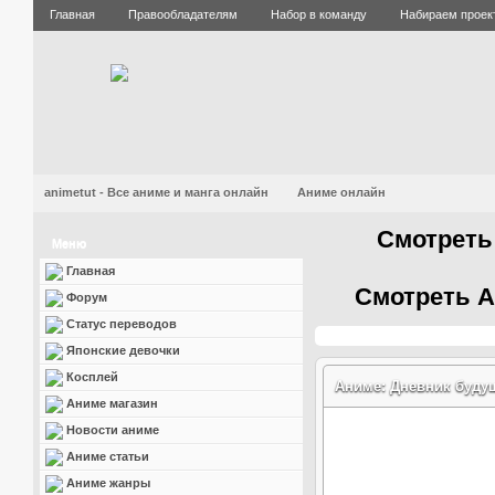
Главная
Правообладателям
Набор в команду
Набираем проек
animetut - Все аниме и манга онлайн
Аниме онлайн
Смотреть
Меню
Главная
Смотреть А
Форум
Статус переводов
Японские девочки
Косплей
Аниме: Дневник будуще
Аниме магазин
Новости аниме
Аниме статьи
Аниме жанры