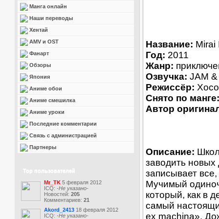
Манга онлайн
Наши переводы
Хентай
AMV и OST
Название:
Mirai 
Год:
2011
Фанарт
Жанр:
приключен
Обзоры
Озвучка:
JAM & 
Япония
Режиссёр:
Хосо
Аниме обои
Снято по манге
Аниме смешилка
Автор оригинал
Аниме уроки
Последние комментарии
Связь с администрацией
Партнеры
Описание:
Школ
заводить новых 
Top пользователей
записывает все,
Мучимый одиноч
Mr_TK
5 февраля 2012
ICQ:
-Не указано-
который, как в 
Новостей:
205
Комментариев:
21
самый настоящи
Akord_2413
18 февраля 2012
ex machina». До
ICQ:
-Не указано-