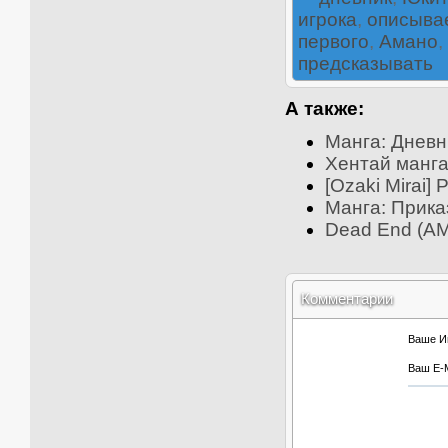
игрока
,
описыва
первого
,
Амано
,
предсказывать
А также:
Манга: Дневни
Хентай манга 
[Ozaki Mirai]
Манга: Прика
Dead End (A
Комментарии
Ваше И
Ваш E-M