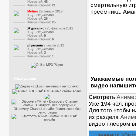
Новостей:
48
смертельную иг
Комментариев:
21
преемника. Аман
Metius
29 января 2012
ICQ:
-Не указано-
Новостей:
28
Комментариев:
25
Журналист
23 февраля 2012
ICQ:
-Не указано-
Новостей:
9
Комментариев:
6
plyasunia
7 марта 2012
ICQ:
-Не указано-
Новостей:
3
Комментариев:
1
Уважаемые пол
Наши друзья
видео напишите
Смотреть
Аниме: 
Уже 194 чел. про
Для того чтобы 
из раздела
Аним
видео плеером в
дневник
,
Юкит