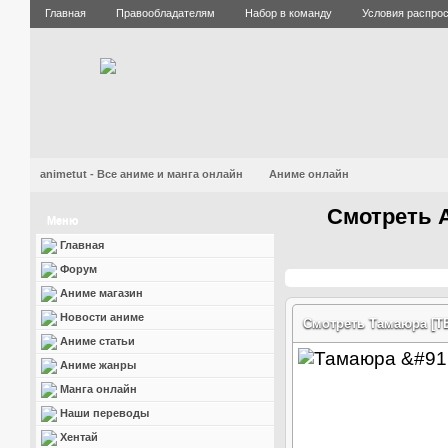
Главная
Правообладателям
Набор в команду
Условия распро
animetut - Все аниме и манга онлайн
Аниме онлайн
Смотреть 
Меню
Главная
Форум
Аниме магазин
Новости аниме
Смотреть Тамаюра [ТВ]
Аниме статьи
Аниме жанры
Манга онлайн
Наши переводы
Хентай