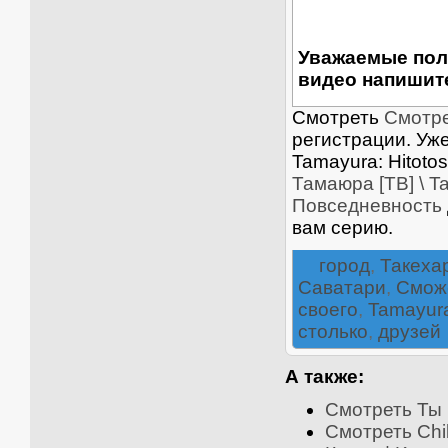
Уважаемые пол
видео напишите
Смотреть
Смотре
регистрации. Уже
Tamayura: Hitoto
Тамаюра [ТВ] \ T
Повседневность
вам серию.
город
,
Такеха
Саватари
,
Смож
своего
,
Tamayur
столько
,
друзей
А также:
Смотреть Ты и
Смотреть Chi