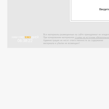
Введите
Все материалы размещенные на сайте принадлежат их владел
НАМ УЖЕ
5363
ДНЕЙ
При копировании материалов
ссылка на источник обязательна
06:38:22
Администрация не несет ответственности за содержание
материала и убытки не возмещает!