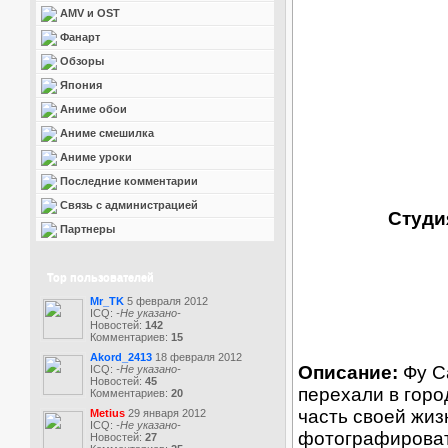
AMV и OST
Фанарт
Обзоры
Япония
Аниме обои
Аниме смешилка
Аниме уроки
Последние комментарии
Связь с администрацией
Студи
Партнеры
Top пользователей
Mr_TK
5 февраля 2012
ICQ:
-Не указано-
Новостей:
142
Комментариев:
15
Akord_2413
18 февраля 2012
Описание:
Фу Са
ICQ:
-Не указано-
Новостей:
45
перехали в горо
Комментариев:
20
часть своей жиз
Metius
29 января 2012
ICQ:
-Не указано-
фотографировать 
Новостей:
27