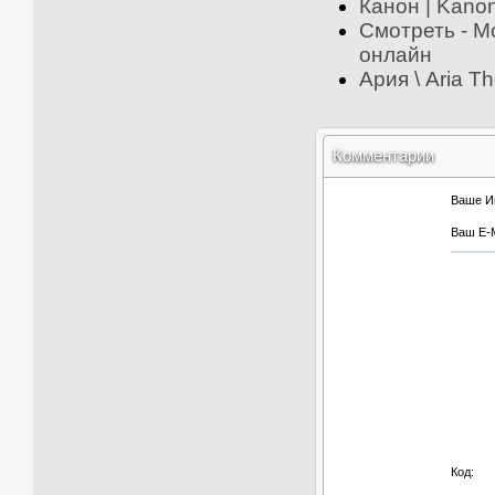
Канон | Kano
Смотреть - Мо
онлайн
Ария \ Aria T
Комментарии
Ваше И
Ваш E-M
Код: