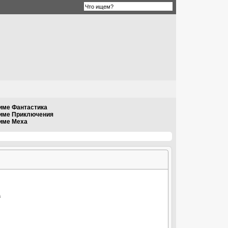
име Фантастика
ниме Приключения
име Меха
а