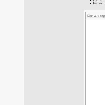
Сёстры Ми
Код Гиас:
Коммента