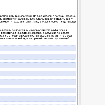
временными технологиями. Но пока лидеры в погонах железной
чь знаменитой балерины Юки Огата, решает оставить сцену,
онимает, что, хотя и талантлива, в классическом танце никогда
риведший её под крышу университетского клуба, члены
, прокатиться на опытном образце, «наездница поневоле»
бираясь в новых ощущениях, Рин стала понимать, что может
уденческом городке? Куда же привезёт героиню дарованный