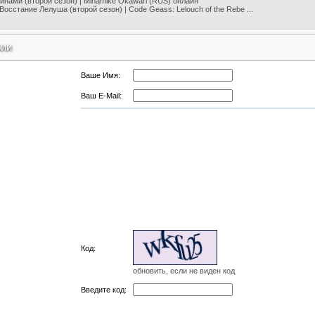
нами (второй сезон) | Minamike Okawari (RUS) онлайн
 Восстание Лелуша (второй сезон) | Code Geass: Lelouch of the Rebe ...
рии
Ваше Имя:
Ваш E-Mail:
Код:
обновить, если не виден код
Введите код: