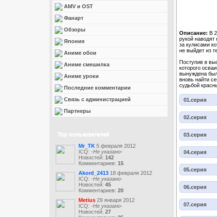
AMV и OST
Фанарт
Обзоры
Описание:
В 2
рукой наводят
Япония
за кулисами ко
не выйдет из т
Аниме обои
Поступив в вы
Аниме смешилка
которого осваи
вынуждена был
Аниме уроки
вновь найти се
судьбой красн
Последние комментарии
Связь с администрацией
01.серия
Партнеры
02.серия
Top пользователей
03.серия
Mr_TK
5 февраля 2012
ICQ:
-Не указано-
04.серия
Новостей:
142
Комментариев:
15
05.серия
Akord_2413
18 февраля 2012
ICQ:
-Не указано-
Новостей:
45
06.серия
Комментариев:
20
Metius
29 января 2012
07.серия
ICQ:
-Не указано-
Новостей:
27