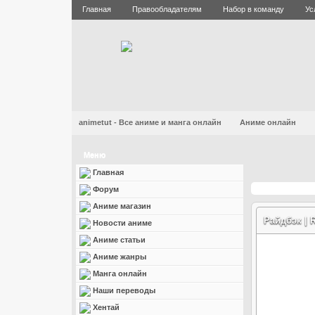
Главная
Правообладателям
Набор в команду
Ус
animetut - Все аниме и манга онлайн
Аниме онлайн
Меню
Главная
Форум
Аниме магазин
Райдбэк | 
Новости аниме
Аниме статьи
Аниме жанры
Манга онлайн
Наши переводы
Хентай