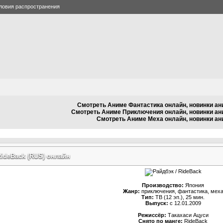
ловия распространения
Смотреть Аниме Фантастика онлайн, новинки ан
Смотреть Аниме Приключения онлайн, новинки а
Смотреть Аниме Меха онлайн, новинки ан
RideBack (RUS) онлайн
Производство:
Япония
Жанр:
приключения, фантастика, мех
Тип:
ТВ (12 эп.), 25 мин.
Выпуск:
c 12.01.2009
Режиссёр:
Такахаси Ацуси
Снято по манге:
RideBack