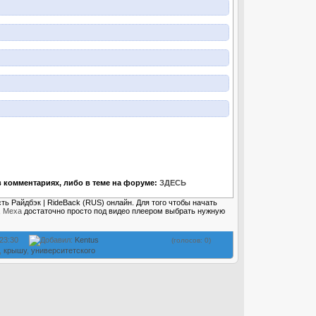
 комментариях, либо в теме на форуме:
ЗДЕСЬ
ть Райдбэк | RideBack (RUS) онлайн. Для того чтобы начать
,
Меха
достаточно просто под видео плеером выбрать нужную
 23:30
Добавил:
Kentus
(голосов: 0)
,
крышу
,
университетского