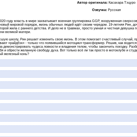
Автор оригинала:
Касахара Тэцуро
Озвучка:
Русская
020 году власть в мире захватывает военная группировка GGP, вооруженная сверхсо
 новый мировой порядок, жизнь обычных людей идёт своим чередом. 19-летняя Рин, до
торой жила с раннего детства. И дело не в травмах, просто умная и честная девушка п
ени великой матери.
сшую школу, Рин решает изменить свою жизнь. В этом помогает счастливый случай, п
вают «райдбэк» - только что появившийся мотоцикл-трансформер. Решив, как водится
а демонстрировать чудеса ловкости и владения телом, чтобы закончить поездку. Раз
бя и обрести желанную свободу духа. Вот только всё ли так просто в мотоклубе и ст
ый железный конь?