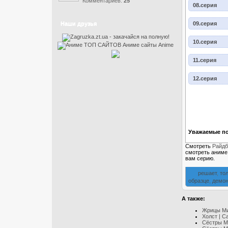
Комментариев:
25
08.серия
09.серия
Наши друзья
10.серия
11.серия
12.серия
Уважаемые по
Смотреть
Райдб
смотреть аним
вам серию.
решает
,
то
образце
,
демон
А также:
Жрицы Мир
Холст | Ca
Сёстры Ми