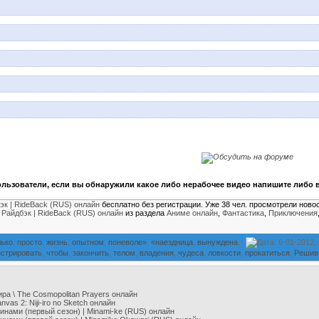
льзователи, если вы обнаружили какое либо нерабочее видео напишите либо в
эк | RideBack (RUS) онлайн
бесплатно без регистрации. Уже 38 чел. просмотрели новос
е
Райдбэк | RideBack (RUS) онлайн
из раздела
Аниме онлайн
,
Фантастика
,
Приключения
лько
,
просто
,
жизнь
,
опытном
,
поневоле»
,
«наездница
,
вынуждена
,
Дата: 6-01-2012,
стрировать
,
чтобы
,
закончить
,
телом
,
владения
,
чудеса
,
ловкости
,
прокатиться
,
Решив
а \ The Cosmopolitan Prayers онлайн
nvas 2: Niji-iro no Sketch онлайн
нами (первый сезон) | Minami-ke (RUS) онлайн