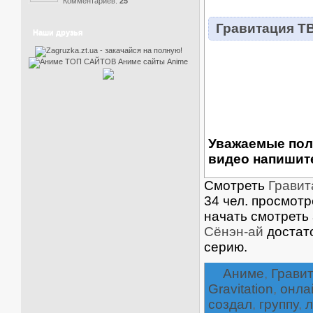
Комментариев:
25
Гравитация ТВ
Наши друзья
Уважаемые пол
видео напишите
Смотреть
Гравита
34 чел. просмотр
начать смотреть
Сёнэн-ай
достат
серию.
Аниме
,
Грави
Gravitation
,
онла
создал
,
группу
,