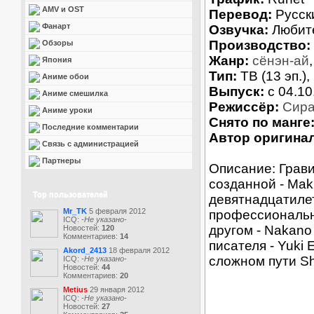
AMV и OST
Перевод:
Русск
Фанарт
Озвучка:
Любит
Производство:
Обзоры
Жанр:
сёнэн-ай
Япония
Тип:
ТВ (13 эп.),
Аниме обои
Выпуск:
c 04.10
Аниме смешилка
Режиссёр:
Сира
Аниме уроки
Снято по манге
Последние комментарии
Автор оригинал
Связь с администрацией
Партнеры
Описание: Грави
созданной - Mak
Top пользователей
девятнадцатилет
Mr_TK
5 февраля 2012
профессионально
ICQ:
-Не указано-
другом - Nakano
Новостей:
120
Комментариев:
14
писателя - Yuki
Akord_2413
18 февраля 2012
сложном пути Sh
ICQ:
-Не указано-
Новостей:
44
Комментариев:
20
Metius
29 января 2012
ICQ:
-Не указано-
Новостей:
27