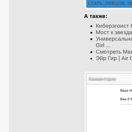
стать
,
певцом
,
п
А также:
Киберэгоист К
Мост к звезда
Универсальна
Girl ...
Смотреть Ман
Эйр Гир | Air
Комментарии
Ваше И
Ваш E-M