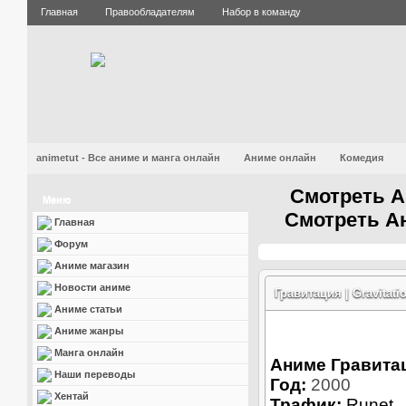
Главная
Правообладателям
Набор в команду
animetut - Все аниме и манга онлайн
Аниме онлайн
Комедия
Смотреть А
Меню
Смотреть Ан
Главная
Форум
Аниме магазин
Новости аниме
Гравитация | Gravitat
Аниме статьи
Аниме жанры
Манга онлайн
Аниме Гравитаци
Наши переводы
Год:
2000
Хентай
Трафик:
Runet