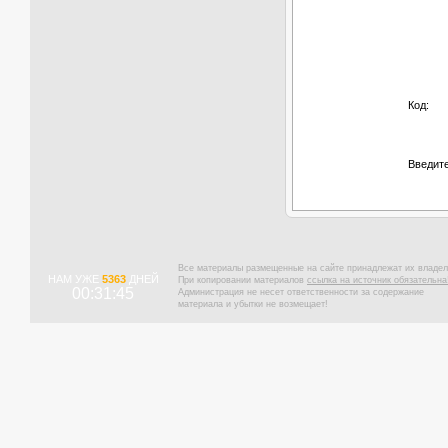
Код:
Введите
Все материалы размещенные на сайте принадлежат их владел
НАМ УЖЕ
5363
ДНЕЙ
При копировании материалов
ссылка на источник обязательна
00:31:46
Администрация не несет ответственности за содержание
материала и убытки не возмещает!