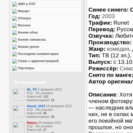
AMV и OST
Синее синего: 
Фанарт
Год:
2003
Обзоры
Трафик:
Runet
Япония
Перевод:
Русск
Аниме обои
Озвучка:
Любит
Аниме смешилка
Производство:
Аниме уроки
Жанр:
комедия
,
Последние комментарии
Тип:
ТВ (12 эп.),
Выпуск:
c 13.10
Связь с администрацией
Режиссёр:
Сим
Партнеры
Снято по манге
Автор оригинал
Top пользователей
Mr_TK
5 февраля 2012
ICQ:
-Не указано-
Описание
: Хот
Новостей:
142
членом фотокруж
Комментариев:
15
Akord_2413
18 февраля 2012
— наследник вл
ICQ:
-Не указано-
них, не в силах
Новостей:
45
Комментариев:
20
его покойной ма
Metius
29 января 2012
прошлое, но оно
ICQ:
-Не указано-
Новостей:
27