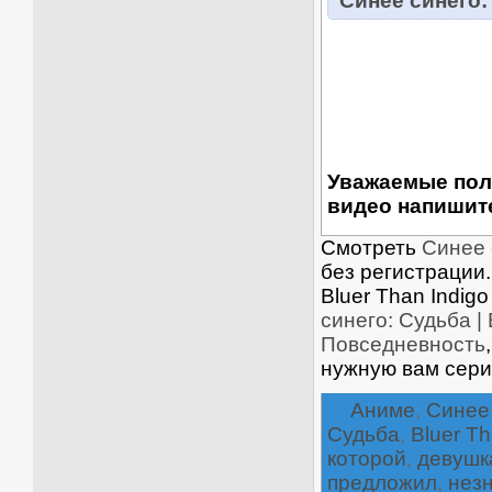
Синее синего:
Уважаемые пол
видео напишите
Смотреть
Синее 
без регистрации.
Bluer Than Indig
синего: Судьба | 
Повседневность
нужную вам сери
Аниме
,
Синее 
Судьба
,
Bluer Th
которой
,
девушк
предложил
,
нез