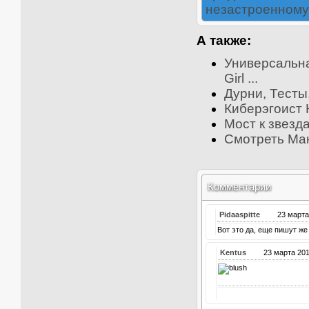
незастроенному
А также:
Универсальна
Girl ...
Дурни, Тесты,
Киберэгоист К
Мост к звезда
Смотреть Ман
Комментарии
Pidaaspitte
23 март
Вот это да, еще пишут же
Kentus
23 марта 2