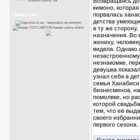
Возвращаясь дом
Комментариев:
25
кимоно, которая
порвалась ханао
Наши друзья
детства умеющий
в ту же сторону,
назначения. Во 
жениху, человек
видела. Однако 
незастроенному
незнакомке, пер
девушка показа
узнал себя в де
семья Ханабиси
бизнесменов, н
помолвке, но ра
которой свадьба
тем, что её выда
своего избранни
первого сезона.