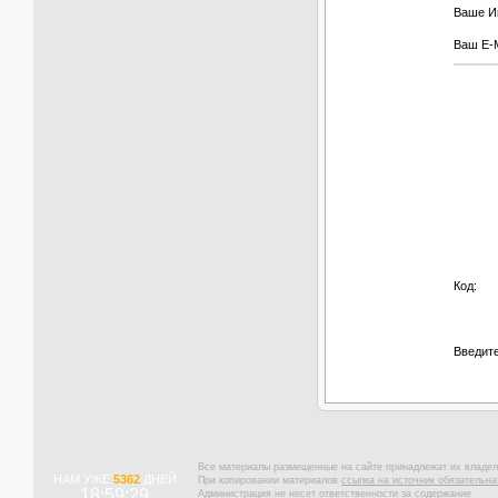
Ваше И
Ваш E-M
Код:
Введите
Все материалы размещенные на сайте принадлежат их владел
НАМ УЖЕ
5362
ДНЕЙ
При копировании материалов
ссылка на источник обязательна
18:59:30
Администрация не несет ответственности за содержание