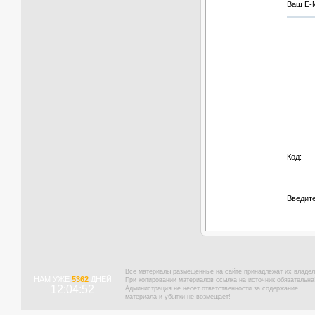
Ваш E-M
Код:
Введите
Все материалы размещенные на сайте принадлежат их владел
НАМ УЖЕ
5362
ДНЕЙ
При копировании материалов
ссылка на источник обязательна
12:04:53
Администрация не несет ответственности за содержание
материала и убытки не возмещает!