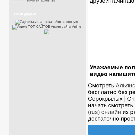
друзей начинают
Комментариев:
25
Наши друзья
Уважаемые пол
видео напишите
Смотреть
Альянс
бесплатно без ре
Серокрылых | Cha
начать смотреть
(rus) онлайн
из р
достаточно прос