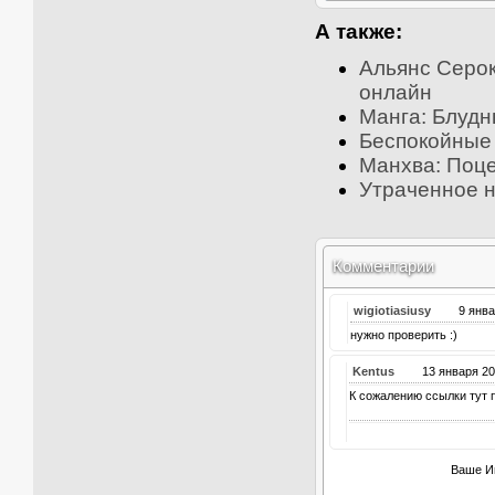
А также:
Альянс Серокр
онлайн
Манга: Блудн
Беспокойные с
Манхва: Поце
Утраченное не
Комментарии
wigiotiasiusy
9 янв
нужно проверить :)
Kentus
13 января 
К сожалению ссылки тут 
Ваше И