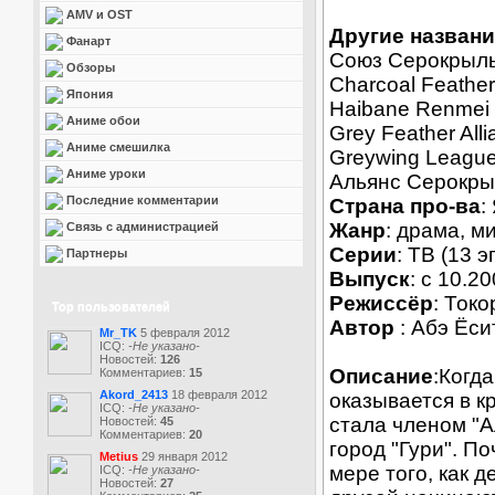
AMV и OST
Другие названи
Фанарт
Союз Серокрыл
Обзоры
Charcoal Feather
Япония
Haibane Renmei
Аниме обои
Grey Feather All
Аниме смешилка
Greywing Leagu
Аниме уроки
Альянс Серокр
Последние комментарии
Страна про-ва
:
Жанр
: драма, м
Связь с администрацией
Серии
: ТВ (13 э
Партнеры
Выпуск
: c 10.2
Режиссёр
: Ток
Top пользователей
Автор
: Абэ Ёси
Mr_TK
5 февраля 2012
ICQ:
-Не указано-
Новостей:
126
Описание
:Когд
Комментариев:
15
Akord_2413
18 февраля 2012
оказывается в к
ICQ:
-Не указано-
стала членом "
Новостей:
45
Комментариев:
20
город "Гури". П
Metius
29 января 2012
мере того, как 
ICQ:
-Не указано-
Новостей:
27