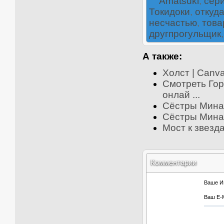
Amatsuki
,
сер
Токидоки
,
откуд
несчастью
,
тов
другпрогульщик
А также:
Холст | Canva
Смотреть Гор
онлай ...
Сёстры Минам
Сёстры Минам
Мост к звезда
Комментарии
Ваше И
Ваш E-M