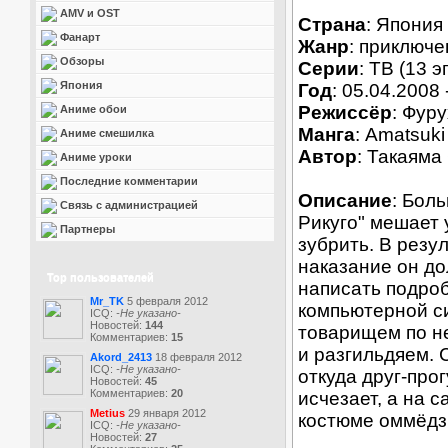
AMV и OST
Страна
: Япония
Фанарт
Жанр
: приключе
Обзоры
Серии
: ТВ (13 э
Япония
Год
: 05.04.2008 
Режиссёр
: Фур
Аниме обои
Манга
: Amatsuki
Аниме смешилка
Автор
: Такаяма
Аниме уроки
Последние комментарии
Описание
: Бол
Связь с администрацией
Рикуго" мешает 
Партнеры
зубрить. В резу
наказание он до
Top пользователей
написать подро
Mr_TK
5 февраля 2012
компьютерной си
ICQ:
-Не указано-
Новостей:
144
товарищем по н
Комментариев:
15
и разгильдяем. 
Akord_2413
18 февраля 2012
ICQ:
-Не указано-
откуда друг-про
Новостей:
45
Комментариев:
20
исчезает, а на 
Metius
29 января 2012
костюме оммёдз
ICQ:
-Не указано-
Новостей:
27