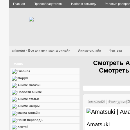
Главная
Правообладателям
Набор в команду
Условия распро
animetut - Все аниме и манга онлайн
Аниме онлайн
Фэнтези
Смотреть А
Меню
Смотреть
Главная
Форум
Аниме магазин
Новости аниме
Аниме статьи
Amatsuki | Амацуки (
Аниме жанры
Манга онлайн
Наши переводы
Amatsuki
Хентай