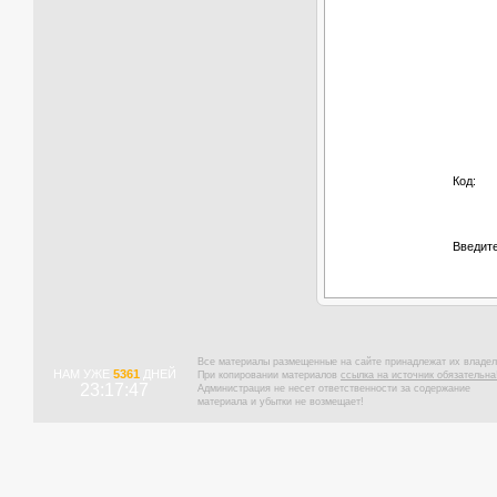
Код:
Введите
Все материалы размещенные на сайте принадлежат их владел
НАМ УЖЕ
5361
ДНЕЙ
При копировании материалов
ссылка на источник обязательна
23:17:48
Администрация не несет ответственности за содержание
материала и убытки не возмещает!