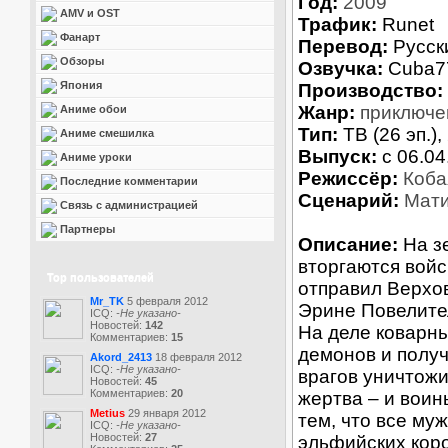
Год:
2009
AMV и OST
Трафик:
Runet
Фанарт
Перевод:
Русск
Обзоры
Озвучка:
Cuba7
Япония
Производство:
Жанр:
приключе
Аниме обои
Тип:
ТВ (26 эп.),
Аниме смешилка
Выпуск:
c 06.04
Аниме уроки
Режиссёр:
Коба
Последние комментарии
Сценарий:
Мати
Связь с администрацией
Партнеры
Описание:
На з
вторгаются вой
Top пользователей
отправил Верхов
Mr_TK
5 февраля 2012
Эрине Повелител
ICQ:
-Не указано-
Новостей:
142
На деле коварны
Комментариев:
15
демонов и получ
Akord_2413
18 февраля 2012
ICQ:
-Не указано-
врагов уничтожи
Новостей:
45
Комментариев:
20
жертва – и вои
Metius
29 января 2012
тем, что все му
ICQ:
-Не указано-
Новостей:
27
эльфийских коро