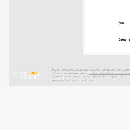
Код:
Введите
Все материалы размещенные на сайте принадлежат их владел
НАМ УЖЕ
5363
ДНЕЙ
При копировании материалов
ссылка на источник обязательна
08:35:48
Администрация не несет ответственности за содержание
материала и убытки не возмещает!