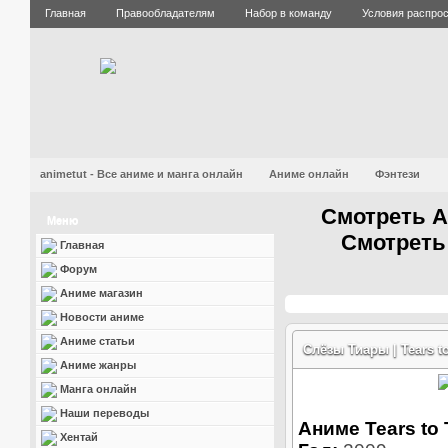
Главная
Правообладателям
Набор в команду
Условия распро
animetut - Все аниме и манга онлайн
Аниме онлайн
Фэнтези
Смотреть А
Меню
Смотреть
Главная
Форум
Аниме магазин
Новости аниме
Аниме статьи
Слёзы Тиары | Tears t
Аниме жанры
Манга онлайн
Наши переводы
Аниме Tears to 
Хентай