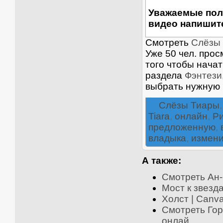
Уважаемые пол
видео напишите
Смотреть
Слёзы 
Уже 50 чел. прос
того чтобы нача
раздела
Фэнтези
выбрать нужную 
Слёзы Тиары
Tiara
,
онлайн
,
Р
предложенную
,
владыка
,
измен
А также:
Смотреть Ан-
Мост к звезда
Холст | Canva
Смотреть Гор
онлай ...