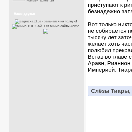
Комментариев:
25
приступают к ри
безнадежно за
Наши друзья
Вот только никт
не собирается п
тысячу лет зат
желает хоть час
полюбил прекра
Встав во главе 
Аравн, Рианнон 
Империей. Тиара
Слёзы Тиары,