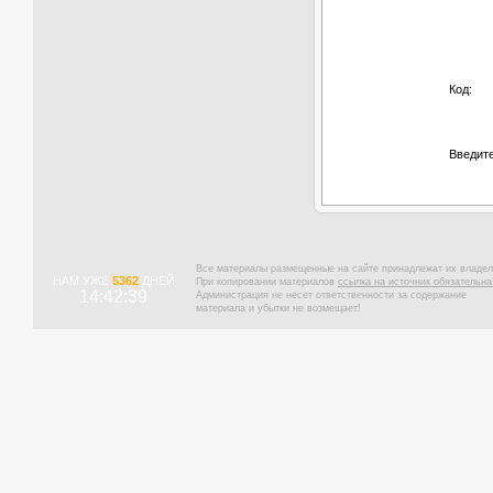
Код:
Введите
Все материалы размещенные на сайте принадлежат их владел
НАМ УЖЕ
5362
ДНЕЙ
При копировании материалов
ссылка на источник обязательна
14:42:40
Администрация не несет ответственности за содержание
материала и убытки не возмещает!