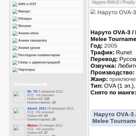
Наруто OVA-3 \ Finally
AMV и OST
Фанарт
Обзоры
Япония
Наруто OVA-3 / 
Аниме обои
Melee Tourname
Аниме смешилка
Год:
2005
Аниме уроки
Трафик:
Runet
Последние комментарии
Перевод:
Русск
Связь с администрацией
Озвучка:
Любит
Партнеры
Производство:
Жанр:
приключе
Top пользователей
Тип:
OVA (1 эп.),
Снято по манге
Mr_TK
5 февраля 2012
ICQ:
-Не указано-
Новостей:
120
Комментариев:
14
Akord_2413
18 февраля 2012
ICQ:
-Не указано-
Наруто OVA-3 /
Новостей:
44
Комментариев:
20
Melee Tourname
Metius
29 января 2012
ICQ:
-Не указано-
Новостей:
27