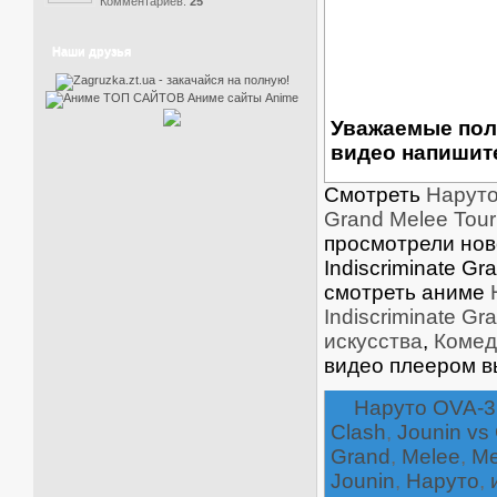
Комментариев:
25
Наши друзья
Уважаемые пол
видео напишите
Смотреть
Наруто 
Grand Melee Tour
просмотрели ново
Indiscriminate G
смотреть аниме
Indiscriminate G
искусства
,
Комед
видео плеером в
Наруто OVA-3
Clash
,
Jounin vs
Grand
,
Melee
,
Me
Jounin
,
Наруто
,