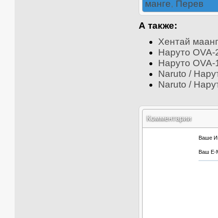
манге
,
Перев
А также:
Хентай маанга 
Наруто OVA-2 \
Наруто OVA-1 
Naruto / Нару
Naruto / Нару
Комментарии
Ваше И
Ваш E-M