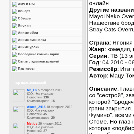
AMV и OST
Другие названи
Фанарт
Mayoi Neko Over
Обзоры
Нашествие брод
Япония
Stray Cats Overr
Аниме обои
Аниме смешилка
Страна
: Япония
Аниме уроки
Жанр
: комедия,
Последние комментарии
Серии
: ТВ (13 э
Год
: 04.2010 - 0
Связь с администрацией
Режиссёр
: Ита
Партнеры
Автор
: Мацу Т
Top пользователей
Описание
: Гла
Mr_TK
5 февраля 2012
ICQ:
-Не указано-
со "сестрой", з
Новостей:
136
которой "Бродячи
Комментариев:
15
Akord_2413
18 февраля 2012
грани закрытия.
ICQ:
-Не указано-
Фумино", всеми 
Новостей:
45
Комментариев:
20
Отоме. Но главн
Metius
29 января 2012
которая «подбир
ICQ:
-Не указано-
Новостей:
27