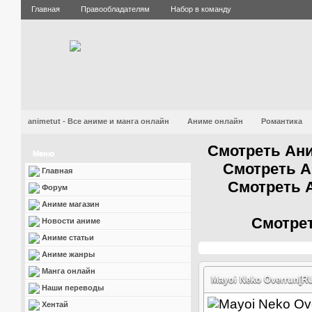
Главная
Правообладателям
Набор в команду
animetut - Все аниме и манга онлайн
Аниме онлайн
Романтика
Смотреть Ани
Меню
Смотреть А
Главная
Смотреть 
Форум
Аниме магазин
Смотрет
Новости аниме
Аниме статьи
Аниме жанры
Манга онлайн
Mayoi Neko Overrun[R
Наши переводы
Хентай