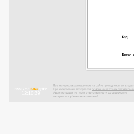
Код:
Введите
Все материалы размещенные на сайте принадлежат их владел
НАМ УЖЕ
5363
ДНЕЙ
При копировании материалов
ссылка на источник обязательна
12:10:40
Администрация не несет ответственности за содержание
материала и убытки не возмещает!