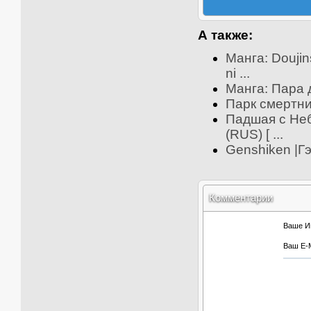
А также:
Манга: Doujin
ni ...
Манга: Пара 
Парк смертни
Падшая с Неб
(RUS) [ ...
Genshiken |Г
Комментарии
Ваше И
Ваш E-M