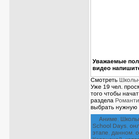
Уважаемые пол
видео напишите
Смотреть
Школьн
Уже 19 чел. прос
того чтобы нача
раздела
Романти
выбрать нужную 
Аниме
,
Школь
School Days
,
он
этапе
,
данном
,
о