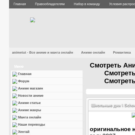
Главная
Правообладателям
Набор в команду
Условия распро
animetut - Все аниме и манга онлайн
Аниме онлайн
Романтика
Смотреть Ани
Меню
Смотреть
Главная
Смотреть
Форум
Аниме магазин
Новости аниме
Аниме статьи
Школьные дни \ Schoo
Аниме жанры
Манга онлайн
Наши переводы
оригинальное 
Хентай