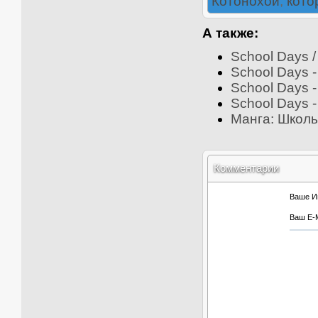
Котонохой
,
кото
А также:
School Days /
School Days -
School Days -
School Days -
Манга: Школь
Комментарии
Ваше И
Ваш E-M