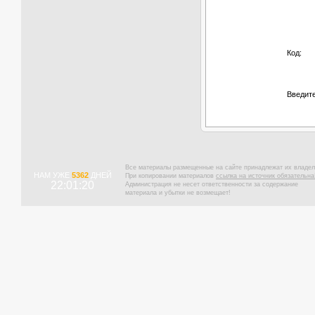
Код:
Введите
Все материалы размещенные на сайте принадлежат их владел
НАМ УЖЕ
5362
ДНЕЙ
При копировании материалов
ссылка на источник обязательна
22:01:20
Администрация не несет ответственности за содержание
материала и убытки не возмещает!