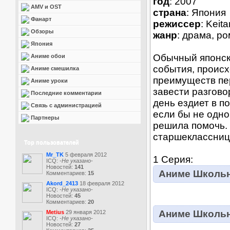
год
: 2007
AMV и OST
страна
: Япония
Фанарт
режиссер
: Keit
Обзоры
жанр
: драма, р
Япония
Обычный японск
Аниме обои
события, происх
Аниме смешилка
преимуществ пер
Аниме уроки
завести разгово
Последние комментарии
день ездиет в п
Связь с администрацией
если бы не одно
Партнеры
решила помочь. 
старшеклассниц 
Top пользователей
Mr_TK
5 февраля 2012
1 Серия:
ICQ:
-Не указано-
Новостей:
141
Аниме Школьны
Комментариев:
15
Akord_2413
18 февраля 2012
ICQ:
-Не указано-
Новостей:
45
Комментариев:
20
Аниме Школьны
Metius
29 января 2012
ICQ:
-Не указано-
Новостей:
27