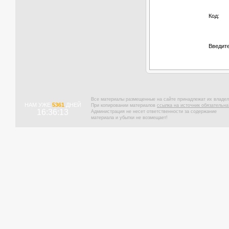
Код:
Введите
Все материалы размещенные на сайте принадлежат их владел
НАМ УЖЕ
5361
ДНЕЙ
При копировании материалов
ссылка на источник обязательна
16:36:14
Администрация не несет ответственности за содержание
материала и убытки не возмещает!