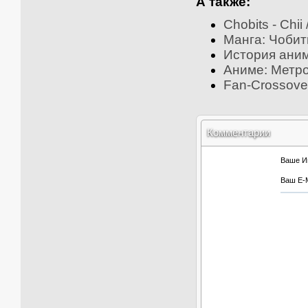
А также:
Chobits - Chii
Манга: Чобит
История аним
Аниме: Метроп
Fan-Crossove
Комментарии
Ваше И
Ваш E-M