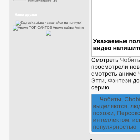
Комментариев:
25
Наши друзья
Уважаемые пол
видео напишите
Смотреть
Чобиты
просмотрели ново
смотреть аниме
Этти
,
Фэнтези
до
серию.
Чобиты
,
Chobi
выделяются
,
лю
похожи
,
Персок
интеллектом
,
ис
популярностью