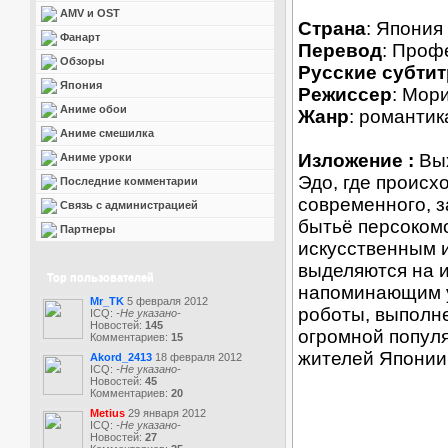
AMV и OST
Страна
: Япония
Фанарт
Перевод
: Проф
Обзоры
Русские субти
Япония
Режиссер
: Мор
Аниме обои
Жанр
: романтик
Аниме смешилка
Изложение :
Вых
Аниме уроки
Эдо, где происх
Последние комментарии
современного, 
Связь с администрацией
бытьё персоком
Партнеры
искусственным 
выделяются на 
Top пользователей
напоминающим у
Mr_TK
5 февраля 2012
роботы, выполн
ICQ:
-Не указано-
Новостей:
145
огромной попул
Комментариев:
15
жителей Японии
Akord_2413
18 февраля 2012
ICQ:
-Не указано-
Новостей:
45
Комментариев:
20
Metius
29 января 2012
ICQ:
-Не указано-
Новостей:
27