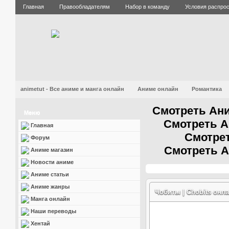
Главная
Правообладателям
Набор в команду
Условия распро
animetut - Все аниме и манга онлайн
Аниме онлайн
Романтика
Смотреть Ани
Меню
Смотреть А
Главная
Смотрет
Форум
Смотреть А
Аниме магазин
Новости аниме
Аниме статьи
Аниме жанры
Чобиты | Chobits онл
Манга онлайн
Наши переводы
Хентай