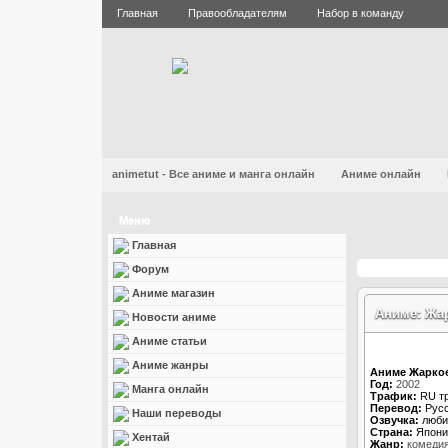
Главная
Правообладателям
Набор в команду
animetut - Все аниме и манга онлайн
Аниме онлайн
Меню
Главная
Форум
Аниме магазин
Аниме: Жар
Новости аниме
Аниме статьи
Аниме жанры
Аниме Жаркое
Год:
2002
Манга онлайн
Трафик:
RU т
Перевод:
Русс
Наши переводы
Озвучка:
люби
Страна:
Япони
Хентай
Жанр:
комеди