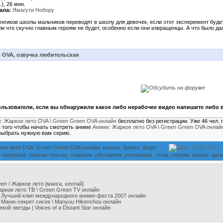
), 26 мин.
ала:
Ямагути Нобору
нгиков школы мальчиков переводят в школу для девочек, если этот эксперемент буде
и что скучно главным героям не будет, особенно если они извращенцы. А что было да
 OVA, озвучка любительская
льзователи, если вы обнаружили какое либо нерабочее видео напишите либо в
: Жаркое лето OVA \ Green Green OVA онлайн
бесплатно без регистрации. Уже 46 чел.
я того чтобы начать смотреть аниме
Аниме: Жаркое лето OVA \ Green Green OVA онлай
выбрать нужную вам серию.
кое лето OVA
,
Green Green OVA онлайн
,
школы
,
Аниме
,
будет
,
Дата: 12-03-2012,
,
наверное
,
поняли
,
скучно
,
главным
,
объединят
,
успешным
,
тогда
,
героям
,
жанры
,
дал
en / Жаркое лето [манга, хентай]
ркое лето ТВ \ Green Green TV онлайн
 Лучший клип международного аниме-феста 2007 онлайн
Маню-секрет сисек \ Manyuu Hikenchou онлайн
кой звезды | Voices of a Distant Star онлайн