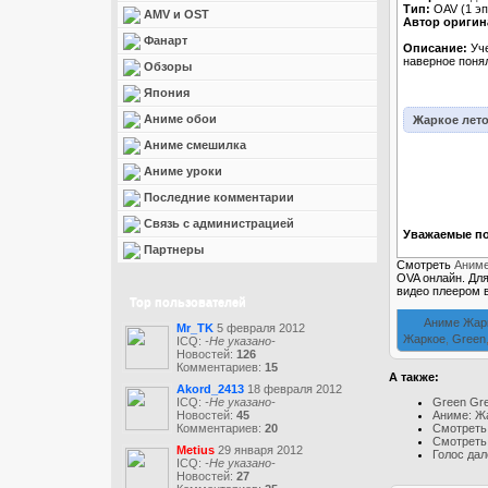
Тип:
OAV (1 эп.
AMV и OST
Автор оригин
Фанарт
Описание:
Уче
наверное понял
Обзоры
Япония
Аниме обои
Жаркое лето
Аниме смешилка
Аниме уроки
Последние комментарии
Связь с администрацией
Уважаемые по
Партнеры
Смотреть
Аниме
OVA онлайн. Дл
видео плеером 
Top пользователей
Аниме Жар
Mr_TK
5 февраля 2012
Жаркое
,
Green
ICQ:
-Не указано-
Новостей:
126
Комментариев:
15
А также:
Akord_2413
18 февраля 2012
Green Gre
ICQ:
-Не указано-
Аниме: Жа
Новостей:
45
Смотреть
Комментариев:
20
Смотреть 
Metius
29 января 2012
Голос дале
ICQ:
-Не указано-
Новостей:
27