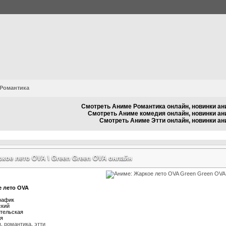
Романтика
Смотреть Аниме Романтика онлайн, новинки ан
Смотреть Аниме комедия онлайн, новинки ан
Смотреть Аниме Этти онлайн, новинки ан
кое лето OVA \ Green Green OVA онлайн
 лето OVA
рафик
кий
тельская
я
я
,
романтика
,
этти