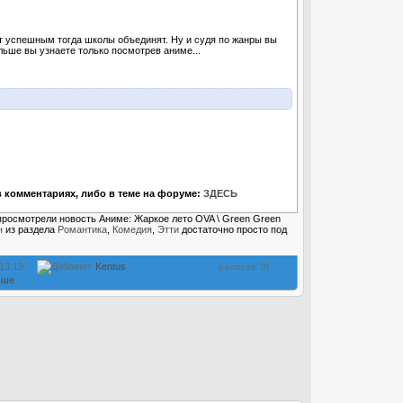
т успешным тогда школы объединят. Ну и судя по жанры вы
льше вы узнаете только посмотрев аниме...
 комментариях, либо в теме на форуме:
ЗДЕСЬ
 просмотрели новость Аниме: Жаркое лето OVA \ Green Green
н
из раздела
Романтика
,
Комедия
,
Этти
достаточно просто под
 13:19
Добавил:
Kentus
(голосов: 0)
ьше