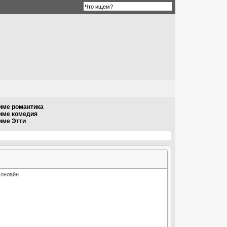
име романтика
име комедия
име Этти