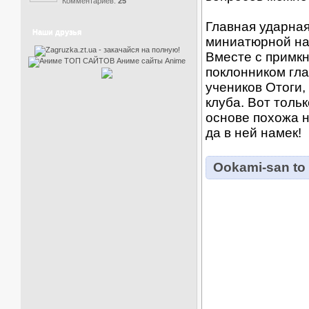
Комментариев:
25
Главная ударная
Наши друзья
миниатюрной на
Вместе с примк
поклонником гл
учеников Отоги,
клуба. Вот толь
основе похожа н
да в ней намек!
Ookami-san to 