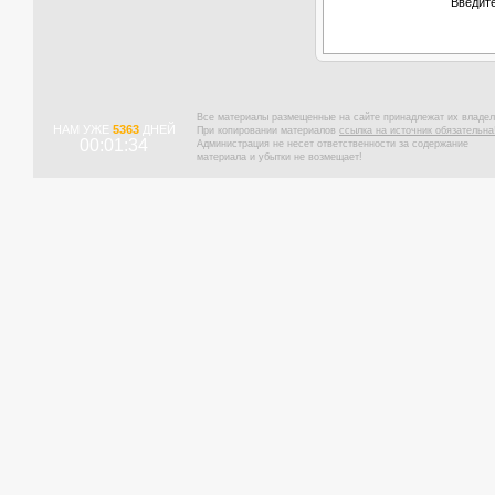
Введите
Все материалы размещенные на сайте принадлежат их владел
НАМ УЖЕ
5363
ДНЕЙ
При копировании материалов
ссылка на источник обязательна
00:01:35
Администрация не несет ответственности за содержание
материала и убытки не возмещает!