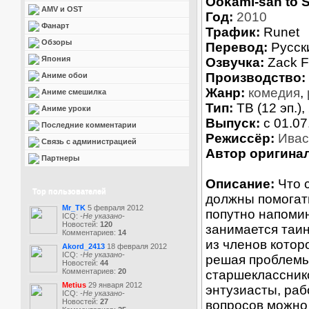
Ookami-san to S
AMV и OST
Год:
2010
Фанарт
Трафик:
Runet
Обзоры
Перевод:
Русск
Япония
Озвучка:
Zack F
Производство:
Аниме обои
Жанр:
комедия
,
Аниме смешилка
Тип:
ТВ (12 эп.),
Аниме уроки
Выпуск:
c 01.07
Последние комментарии
Режиссёр:
Ивас
Связь с администрацией
Автор оригинал
Партнеры
Описание:
Что с
Top пользователей
должны помогать
Mr_TK
5 февраля 2012
попутно напоми
ICQ:
-Не указано-
Новостей:
120
занимается таи
Комментариев:
14
из членов котор
Akord_2413
18 февраля 2012
ICQ:
-Не указано-
решая проблемы 
Новостей:
44
Комментариев:
20
старшеклассник
Metius
29 января 2012
энтузиасты, раб
ICQ:
-Не указано-
Новостей:
27
вопросов можно 