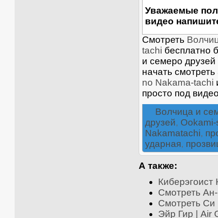
Уважаемые пол
видео напишите
Смотреть
Волчиц
tachi
бесплатно б
и семеро друзей 
начать смотреть
no Nakama-tachi
просто под виде
Волчица и се
друзей
,
Ookami-s
Nakamatachi
,
пр
ударная
,
прозви
А также:
Киберэгоист К
Смотреть Ан-
Смотреть Си к
Эйр Гир | Air