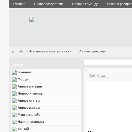
Главная
Правообладателям
Набор в команду
Условия распро
animetut - Все аниме и манга онлайн
Аниме приколы
Меню
Главная
Это Чии....
Форум
Аниме магазин
Новости аниме
Аниме статьи
Аниме жанры
Манга онлайн
Наши переводы
Хентай