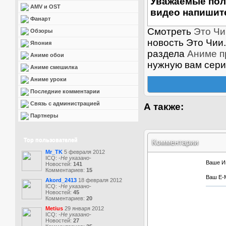
Уважаемые пол
AMV и OST
видео напишите
Фанарт
Смотреть
Это Чии
Обзоры
новость Это Чии.
Япония
раздела
Аниме п
Аниме обои
нужную вам сери
Аниме смешилка
Аниме уроки
Последние комментарии
Связь с администрацией
А также:
Партнеры
Top пользователей
Комментарии
Mr_TK
5 февраля 2012
ICQ:
-Не указано-
Ваше И
Новостей:
141
Комментариев:
15
Ваш E-M
Akord_2413
18 февраля 2012
ICQ:
-Не указано-
Новостей:
45
Комментариев:
20
Metius
29 января 2012
ICQ:
-Не указано-
Новостей:
27