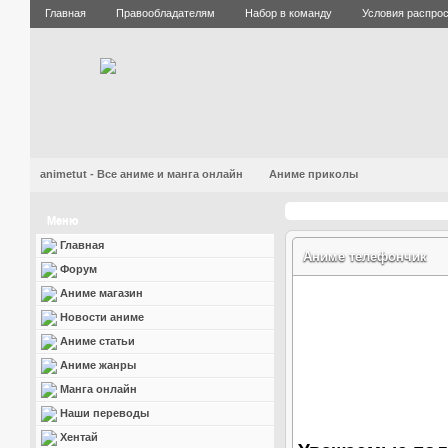
Главная
Правообладателям
Набор в команду
Условия распро
animetut - Все аниме и манга онлайн
Аниме приколы
Меню
Главная
Аниме телефончик
Форум
Аниме магазин
Новости аниме
Аниме статьи
Аниме жанры
Манга онлайн
Наши переводы
Хентай