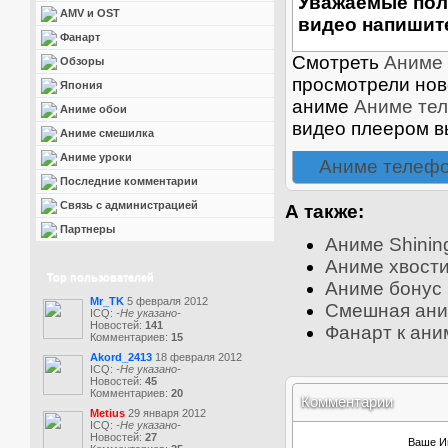
Уважаемые пол
AMV и OST
видео напишите
Фанарт
Смотреть
Аниме
Обзоры
просмотрели нов
Япония
аниме
Аниме те
Аниме обои
видео плеером в
Аниме смешилка
Аниме уроки
Аниме телефо
Последние комментарии
Связь с администрацией
А также:
Партнеры
Аниме Shinin
Аниме хвост
Top пользователей
Аниме бонус 
Mr_TK
5 февраля 2012
Смешная ани
ICQ:
-Не указано-
Новостей:
141
Фанарт к ани
Комментариев:
15
Akord_2413
18 февраля 2012
ICQ:
-Не указано-
Новостей:
45
Комментариев:
20
Комментарии
Metius
29 января 2012
ICQ:
-Не указано-
Новостей:
27
Ваше И