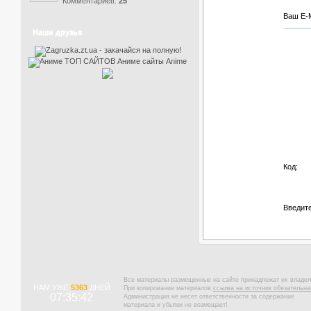
Комментариев:
25
Ваш E-M
Наши друзья
Код:
Введите
Все материалы размещенные на сайте принадлежат их владел
НАМ УЖЕ
5363
ДНЕЙ
При копировании материалов
ссылка на источник обязательна
07:35:43
Администрация не несет ответственности за содержание
материала и убытки не возмещает!