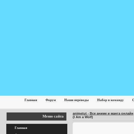
Главная
Форум
Наши переводы
Набор в команду
С
animetut - Все аниме и манга онлайн
Меню сайта
(I Am a Wolf)
Главная