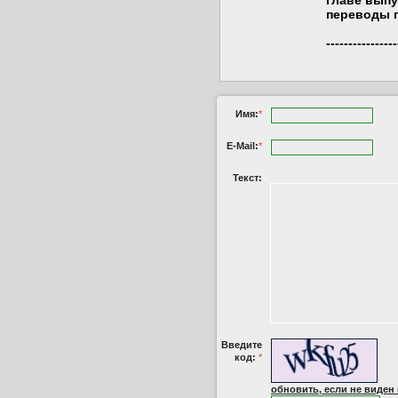
главе выпу
переводы п
----------------
Имя:
*
E-Mail:
*
Текст:
Введите
код:
*
обновить, если не виден