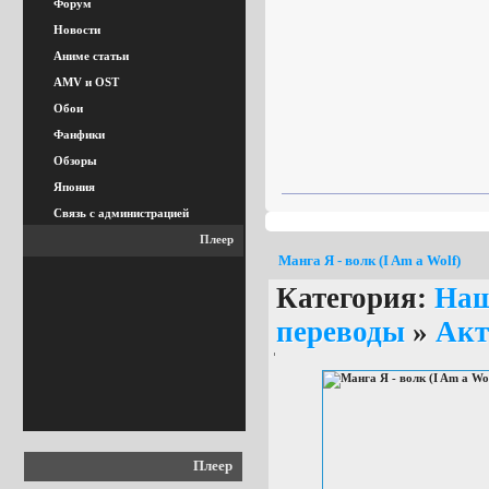
Форум
Новости
Аниме статьи
AMV и OST
Обои
Фанфики
Обзоры
Япония
Связь с администрацией
Плеер
Манга Я - волк (I Am a Wolf)
Категория:
На
переводы
»
Акт
Плеер