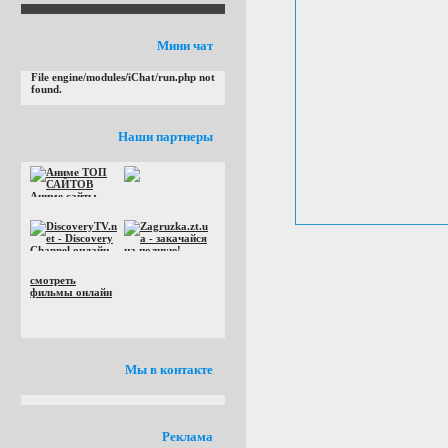
Мини чат
File engine/modules/iChat/run.php not
found.
Наши партнеры
смотреть
фильмы онлайн
Мы в контакте
Реклама