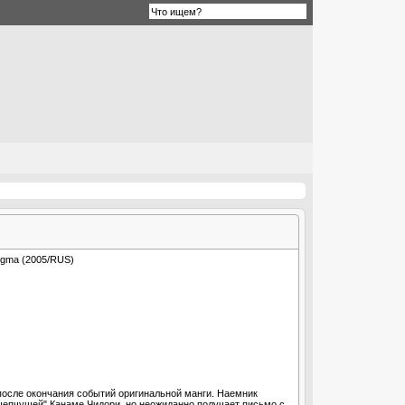
после окончания событий оригинальной манги. Наемник
епчущей" Канаме Чидори, но неожиданно получает письмо с