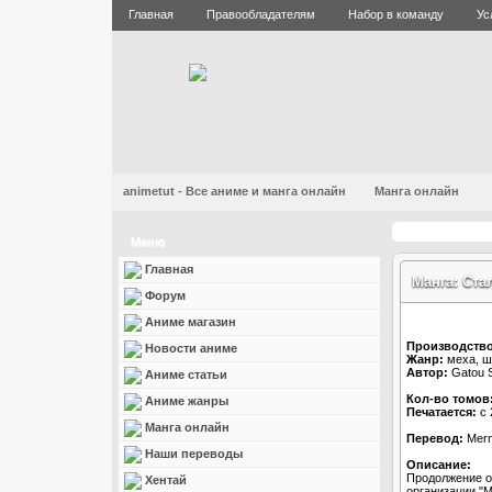
Главная
Правообладателям
Набор в команду
Ус
animetut - Все аниме и манга онлайн
Манга онлайн
Меню
Главная
Манга: Стал
Форум
Аниме магазин
Производство
Новости аниме
Жанр:
меха, ш
Автор:
Gatou S
Аниме статьи
Кол-во томов
Аниме жанры
Печатается:
с 
Манга онлайн
Перевод:
Merm
Наши переводы
Описание:
Продолжение о
Хентай
организации "