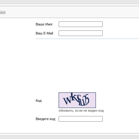
рии
Ваше Имя:
Ваш E-Mail:
Код:
обновить, если не виден код
Введите код: