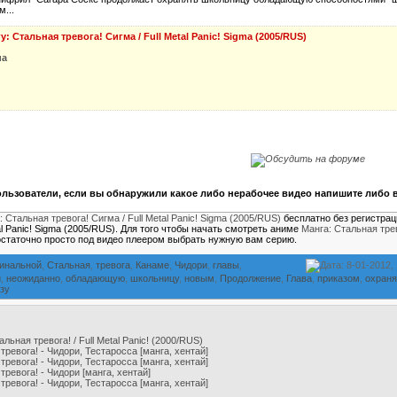
...
у: Стальная тревога! Сигма / Full Metal Panic! Sigma (2005/RUS)
ua
льзователи, если вы обнаружили какое либо нерабочее видео напишите либо в
: Стальная тревога! Сигма / Full Metal Panic! Sigma (2005/RUS)
бесплатно без регистрац
tal Panic! Sigma (2005/RUS). Для того чтобы начать смотреть аниме
Манга: Стальная трев
статочно просто под видео плеером выбрать нужную вам серию.
гинальной
,
Стальная
,
тревога
,
Канаме
,
Чидори
,
главы
,
Дата: 8-01-2012,
и
,
неожиданно
,
обладающую
,
школьницу
,
новым
,
Продолжение
,
Глава
,
приказом
,
охраня
зу
льная тревога! / Full Metal Panic! (2000/RUS)
тревога! - Чидори, Тестаросса [манга, хентай]
тревога! - Чидори, Тестаросса [манга, хентай]
тревога! - Чидори [манга, хентай]
тревога! - Чидори, Тестаросса [манга, хентай]