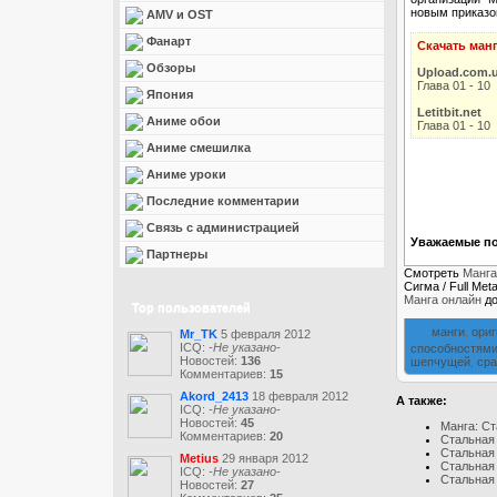
новым приказом
AMV и OST
Фанарт
Скачать манг
Обзоры
Upload.com.
Глава 01 - 10
Япония
Letitbit.net
Аниме обои
Глава 01 - 10
Аниме смешилка
Аниме уроки
Последние комментарии
Связь с администрацией
Уважаемые по
Партнеры
Смотреть
Манга
Сигма / Full Me
Манга онлайн
до
Top пользователей
манги
,
ори
Mr_TK
5 февраля 2012
ICQ:
-Не указано-
способностям
Новостей:
136
шепчущей
,
сра
Комментариев:
15
Akord_2413
18 февраля 2012
А также:
ICQ:
-Не указано-
Новостей:
45
Манга: Ста
Комментариев:
20
Стальная 
Стальная 
Metius
29 января 2012
Стальная 
ICQ:
-Не указано-
Стальная 
Новостей:
27