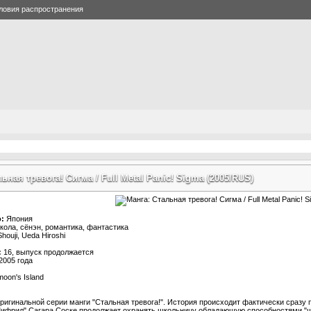
ловия распространения
ьная тревога! Сигма / Full Metal Panic! Sigma (2005/RUS)
:
Япония
кола, сёнэн, романтика, фантастика
houji, Ueda Hiroshi
:
16, выпуск продолжается
2005 года
oon's Island
ригинальной серии манги "Стальная тревога!". История происходит фактически сразу 
Мифрил" Сагара Соске продолжает охранять школьницу обладающую способностями "ш