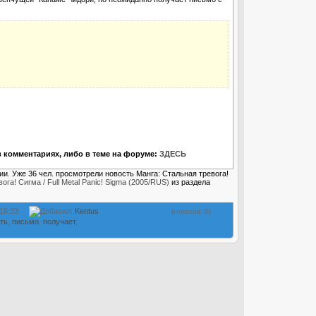
 комментариях, либо в теме на форуме:
ЗДЕСЬ
ии. Уже 36 чел. просмотрели новость Манга: Стальная тревога!
ога! Сигма / Full Metal Panic! Sigma (2005/RUS)
из раздела
 16:33
Добавил:
Kentus
(голосов: 0)
ть
,
письмо
,
получает
,