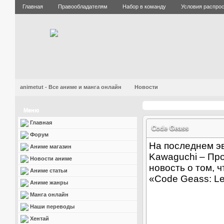
Главная
Правообладателям
Набор в команду
Условия распро
animetut - Все аниме и манга онлайн
Новости
Меню
Главная
Code Geass
Форум
На последнем эв
Аниме магазин
Kawaguchi – Пр
Новости аниме
новость о том, 
Аниме статьи
«Code Geass: Lel
Аниме жанры
Манга онлайн
Наши переводы
Хентай