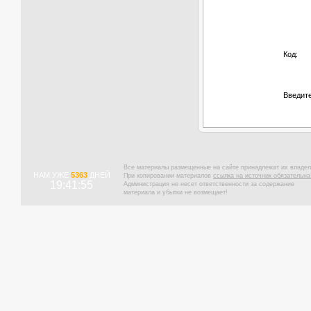
Код:
Введите
Все материалы размещенные на сайте принадлежат их владел
НАМ УЖЕ
5363
ДНЕЙ
При копировании материалов
ссылка на источник обязательна
19:41:55
Администрация не несет ответственности за содержание
материала и убытки не возмещает!