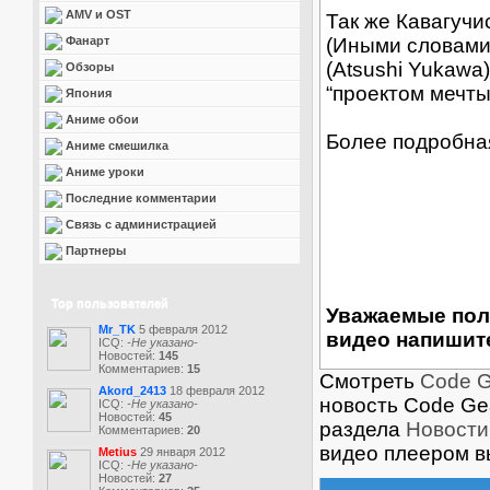
AMV и OST
Так же Кавагучи
Фанарт
(Иными словами 
(Atsushi Yukawa
Обзоры
“проектом мечты
Япония
Аниме обои
Более подробная
Аниме смешилка
Аниме уроки
Последние комментарии
Связь с администрацией
Партнеры
Top пользователей
Уважаемые пол
Mr_TK
5 февраля 2012
видео напишите
ICQ:
-Не указано-
Новостей:
145
Комментариев:
15
Смотреть
Code 
Akord_2413
18 февраля 2012
новость Code Ge
ICQ:
-Не указано-
Новостей:
45
раздела
Новости
Комментариев:
20
видео плеером в
Metius
29 января 2012
ICQ:
-Не указано-
Новостей:
27