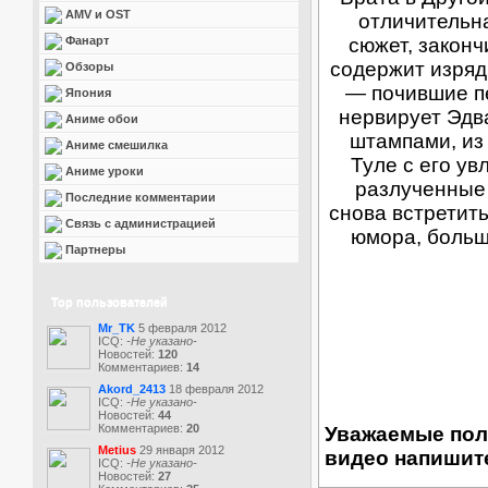
AMV и OST
отличительна
Фанарт
сюжет, закон
содержит изряд
Обзоры
— почившие п
Япония
нервирует Эдв
Аниме обои
штампами, из
Аниме смешилка
Туле с его ув
Аниме уроки
разлученные 
Последние комментарии
снова встретит
Связь с администрацией
юмора, больш
Партнеры
Top пользователей
Mr_TK
5 февраля 2012
ICQ:
-Не указано-
Новостей:
120
Комментариев:
14
Akord_2413
18 февраля 2012
ICQ:
-Не указано-
Новостей:
44
Комментариев:
20
Уважаемые пол
Metius
29 января 2012
видео напишите
ICQ:
-Не указано-
Новостей:
27