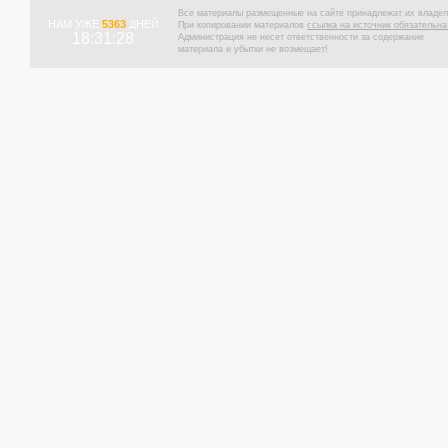
Все материалы размещенные на сайте принадлежат их владел
НАМ УЖЕ
5363
ДНЕЙ
При копировании материалов
ссылка на источник обязательна
18:31:28
Администрация не несет ответственности за содержание
материала и убытки не возмещает!