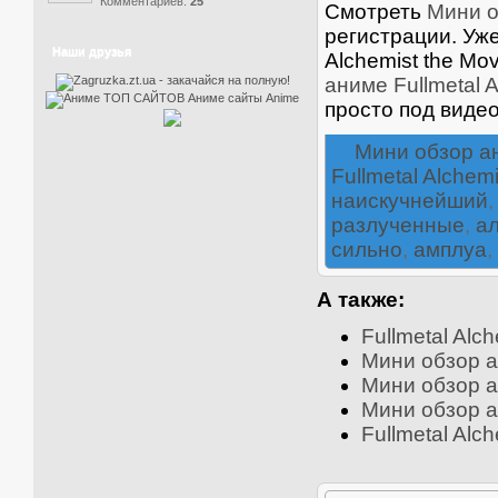
Комментариев:
25
Смотреть
Мини о
регистрации. Уже
Наши друзья
Alchemist the Mo
аниме Fullmetal A
просто под виде
Мини обзор а
Fullmetal Alchemi
наискучнейший
разлученные
,
а
сильно
,
амплуа
,
А также:
Fullmetal Alch
Мини обзор а
Мини обзор а
Мини обзор а
Fullmetal Alc