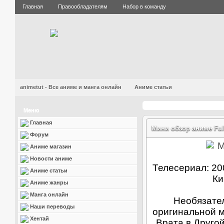
Главная
Правообладателям
Набор в команду
animetut - Все аниме и манга онлайн
Аниме статьи
Меню
Главная
Мини обзор аниме Full
Форум
Аниме магазин
Новости аниме
Телесериал: 20
Аниме статьи
Ки
Аниме жанры
Манга онлайн
Необязате
Наши переводы
оригинальной м
Хентай
Врата в Друго